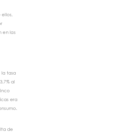
ellos,
or
 en las
 la tasa
3,7% al
cinco
ticas era
consumo.
lta de