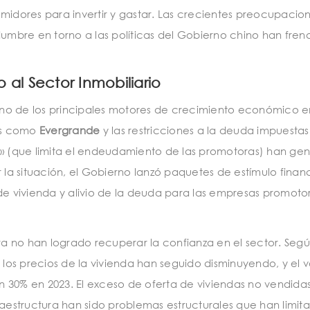
midores para invertir y gastar. Las crecientes preocupacio
tidumbre en torno a las políticas del Gobierno chino han fren
 al Sector Inmobiliario
e uno de los principales motores de crecimiento económico e
as como
Evergrande
y las restricciones a la deuda impuestas
ojas» (que limita el endeudamiento de las promotoras) han g
zar la situación, el Gobierno lanzó paquetes de estímulo finan
 de vivienda y alivio de la deuda para las empresas promot
a no han logrado recuperar la confianza en el sector. Seg
, los precios de la vivienda han seguido disminuyendo, y el
 30% en 2023. El exceso de oferta de viviendas no vendidas
raestructura han sido problemas estructurales que han limit