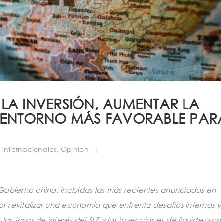
LA INVERSIÓN, AUMENTAR LA
N ENTORNO MÁS FAVORABLE PAR
internacionales
,
Opinion
|
obierno chino, incluidas las más recientes anunciadas en
or revitalizar una economía que enfrenta desafíos internos y
as tasas de interés del SLF y las inyecciones de liquidez so