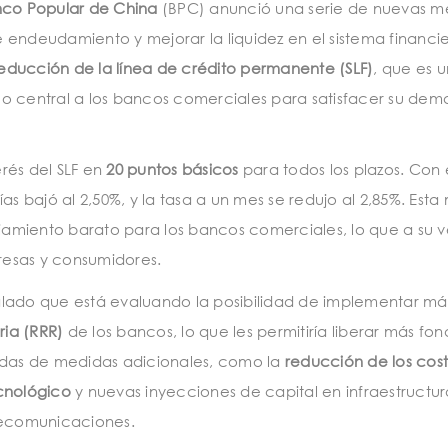
co Popular de China
(BPC) anunció una serie de nuevas m
 endeudamiento y mejorar la liquidez en el sistema financie
educción de la línea de crédito permanente (SLF)
, que es u
co central a los bancos comerciales para satisfacer su de
erés del SLF en
20 puntos básicos
para todos los plazos. Con e
días bajó al 2,50%, y la tasa a un mes se redujo al 2,85%. Est
ciamiento barato para los bancos comerciales, lo que a su v
resas y consumidores.
alado que está evaluando la posibilidad de implementar má
ria (RRR)
de los bancos, lo que les permitiría liberar más fo
das de medidas adicionales, como la
reducción de los cos
ecnológico
y nuevas inyecciones de capital en infraestructu
elecomunicaciones.