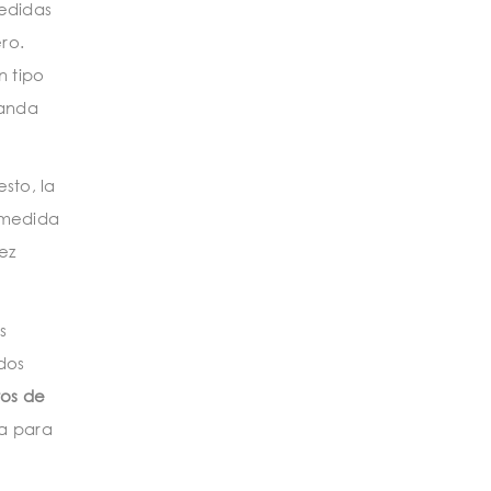
edidas
ro.
n tipo
manda
sto, la
a medida
ez
s
ndos
tos de
ra para