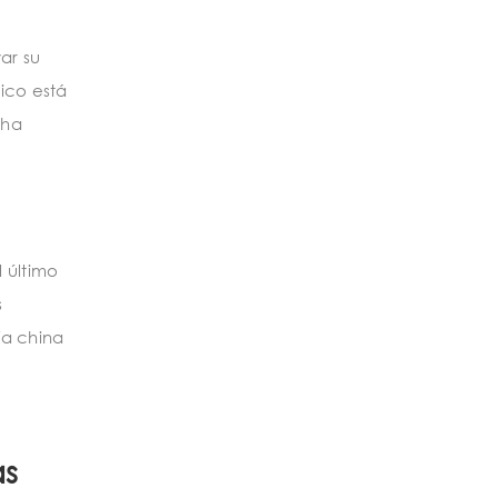
ar su
ico está
 ha
 último
s
ía china
as