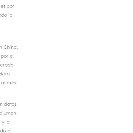
nes por
ado la
n China.
 por el
enerado
ciero
oras más
ún datos
 volumen
 y la
ado el