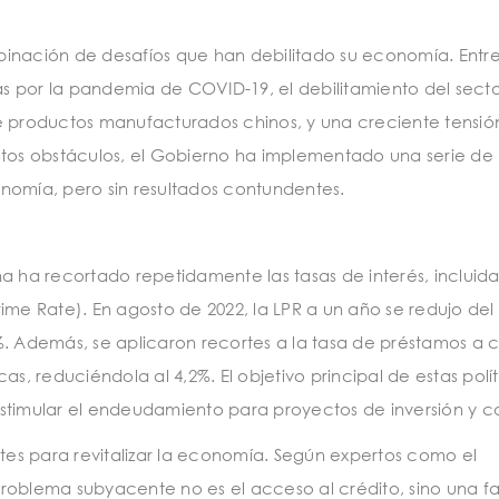
inación de desafíos que han debilitado su economía. Entre 
ias por la pandemia de COVID-19, el debilitamiento del sect
e productos manufacturados chinos, y una creciente tensión
stos obstáculos, el Gobierno ha implementado una serie de
conomía, pero sin resultados contundentes.
a ha recortado repetidamente las tasas de interés, incluida
ime Rate). En agosto de 2022, la LPR a un año se redujo del 
45%. Además, se aplicaron recortes a la tasa de préstamos a 
s, reduciéndola al 4,2%. El objetivo principal de estas polí
y estimular el endeudamiento para proyectos de inversión y 
ntes para revitalizar la economía. Según expertos como el
roblema subyacente no es el acceso al crédito, sino una fa