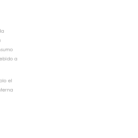
la
a
onsumo
debido a
olo el
nterna