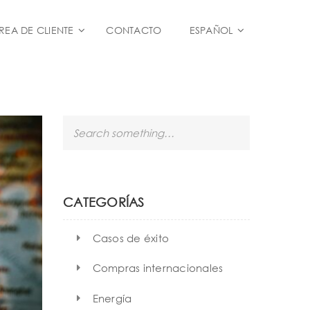
REA DE CLIENTE
CONTACTO
ESPAÑOL
S
e
a
r
c
h
CATEGORÍAS
Casos de éxito
Compras internacionales
Energía