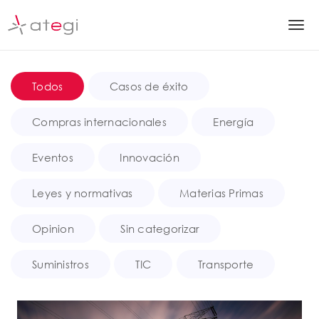
S
k
T
i
p
o
t
g
o
Todos
Casos de éxito
m
g
a
Compras internacionales
Energía
l
i
n
e
Eventos
Innovación
c
n
o
Leyes y normativas
Materias Primas
n
a
t
v
e
Opinion
Sin categorizar
n
i
t
Suministros
TIC
Transporte
g
a