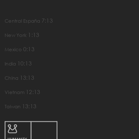
7:13
Central España
1:13
New York
0:13
Mexico
10:13
India
13:13
China
12:13
Vietnam
13:13
Taiwan