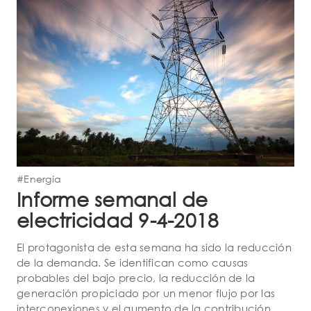
t
i
o
n
#Energía
Informe semanal de
electricidad 9-4-2018
El protagonista de esta semana ha sido la reducción
de la demanda. Se identifican como causas
probables del bajo precio, la reducción de la
generación propiciado por un menor flujo por las
interconexiones y el aumento de la contribución