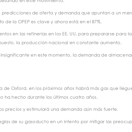
 pesando en este movimiento.
 las predicciones de oferta y demanda que apuntan a un me
o de la OPEP es clave y ahora está en el 87%.
tos en las refinerías en los EE. UU. para prepararse para la
uesto, la producción nacional en constante aumento.
insignificante en este momento, la demanda de almacena
gía de Oxford, en los próximos años habrá más gas que llegu
 ha hecho durante los últimos cuatro años.
los precios y estimulará una demanda aún más fuerte.
eglas de su gasoducto en un intento por mitigar las preocu