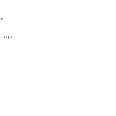
de
uta que