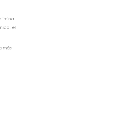
elimina
nico: el
ea más