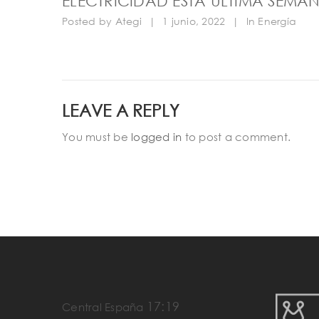
ELECTRICIDAD ESTA ÚLTIMA SEMA
Posted by
Ategi
|
1 junio, 2022
|
In
Energía
LEAVE A REPLY
You must be
logged in
to post a comment.
17:19
Central España