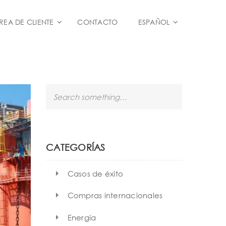
REA DE CLIENTE
CONTACTO
ESPAÑOL
S
e
a
r
c
h
CATEGORÍAS
Casos de éxito
Compras internacionales
Energía