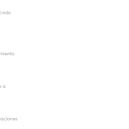
rcado
miento
e a
paciones