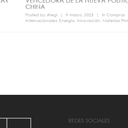
NA?
VENCEDORA DE LA NUEVA POLÍTI
CHINA
Posted by
Ategi
|
9 marzo, 2023
|
In
Compras
internacionales
,
Energía
,
Innovación
,
Materias Pri
REDES SOCIALES