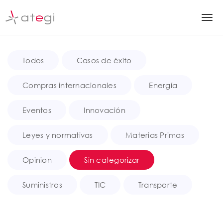
S
k
T
i
p
o
t
g
o
Todos
Casos de éxito
m
g
a
Compras internacionales
Energía
l
i
n
e
Eventos
Innovación
c
n
o
Leyes y normativas
Materias Primas
n
a
t
v
e
Opinion
Sin categorizar
n
i
t
Suministros
TIC
Transporte
g
a