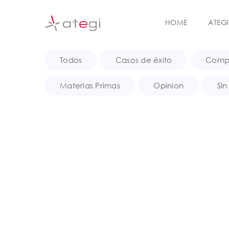
S
k
HOME
ATEGI
i
p
t
Todos
Casos de éxito
Compr
o
m
a
Materias Primas
Opinion
Sin
i
n
c
o
n
t
e
n
t