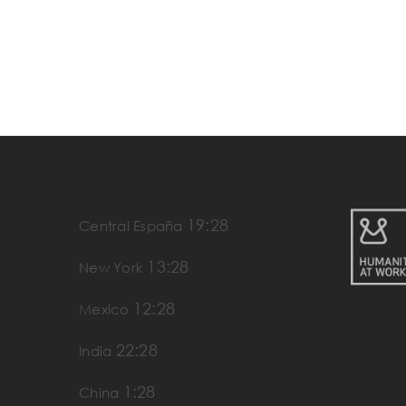
19:28
Central España
13:28
New York
12:28
Mexico
22:28
India
1:28
China