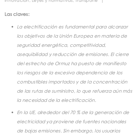
Innovación
,
Leyes y normativas
,
Transporte
|
t
i
Las claves:
o
La electrificación es fundamental para alcanzar
n
los objetivos de la Unión Europea en materia de
seguridad energética, competitividad,
asequibilidad y reducción de emisiones. El cierre
del estrecho de Ormuz ha puesto de manifiesto
los riesgos de la excesiva dependencia de los
combustibles importados y de la concentración
de las rutas de suministro, lo que refuerza aún más
la necesidad de la electrificación.
En la UE, alrededor del 70 % de la generación de
electricidad ya proviene de fuentes nacionales
de bajas emisiones. Sin embargo, los usuarios