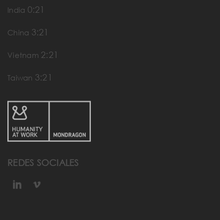
0:21
India
3:21
China
2:21
Vietnam
3:21
Taiwan
REDES SOCIALES