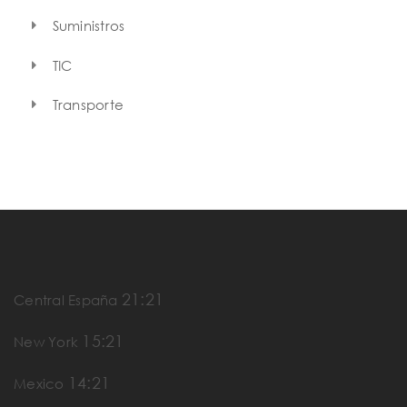
Suministros
TIC
Transporte
21:21
Central España
15:21
New York
14:21
Mexico