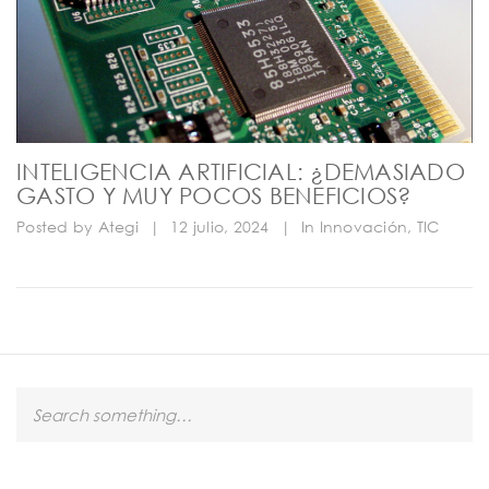
INTELIGENCIA ARTIFICIAL: ¿DEMASIADO
GASTO Y MUY POCOS BENEFICIOS?
Posted by
Ategi
|
12 julio, 2024
|
In
Innovación
,
TIC
S
e
a
r