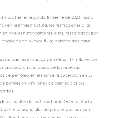
s (mb/d) en el segundo trimestre de 2026, hasta
s en la infraestructura, las restricciones a las
 en niveles históricamente altos, respaldados por
la aparición de nuevos flujos comerciales para
s de barriles en marzo y en otros 117 millones de
muz provocaron una caída de las reservas
servas de petróleo en el mar se recuperaron en 53
 barriles (-4,9 millones de barriles diarios),
arriles.
 interrupción de los flujos hacia Oriente Medio
bl. Los diferenciales de precios oscilaron en
WTI y Brent terminaron el mes en torno a los 5