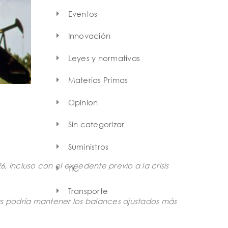
Eventos
Innovación
Leyes y normativas
Materias Primas
Opinion
Sin categorizar
Suministros
 incluso con el excedente previo a la crisis
TIC
Transporte
as podría mantener los balances ajustados más