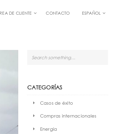
REA DE CLIENTE
CONTACTO
ESPAÑOL
S
e
a
r
c
h
CATEGORÍAS
Casos de éxito
Compras internacionales
Energía