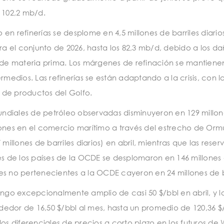
 102,2 mb/d.
n refinerías se desplome en 4,5 millones de barriles diario
a el conjunto de 2026, hasta los 82,3 mb/d, debido a los daño
 de materia prima. Los márgenes de refinación se mantienen
rmedios. Las refinerías se están adaptando a la crisis, con 
de productos del Golfo.
undiales de petróleo observadas disminuyeron en 129 millone
pciones en el comercio marítimo a través del estrecho de Or
,7 millones de barriles diarios) en abril, mientras que las re
res de los países de la OCDE se desplomaron en 146 millones de
íses no pertenecientes a la OCDE cayeron en 24 millones de b
ngo excepcionalmente amplio de casi 50 $/bbl en abril, y la
dor de 16,50 $/bbl al mes, hasta un promedio de 120,36 $/b
 los diferenciales de precios a corto plazo en los futuros de 