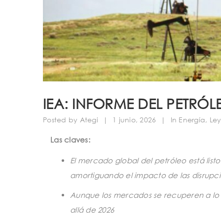
IEA: INFORME DEL PETRÓ
Posted by
Ategi
|
1 junio, 2026
|
In
Energía
,
Ley
Las claves:
El mercado global del petróleo está list
amortiguando el impacto de las disrupci
Aunque los mercados se recuperen a lo l
allá de 2026