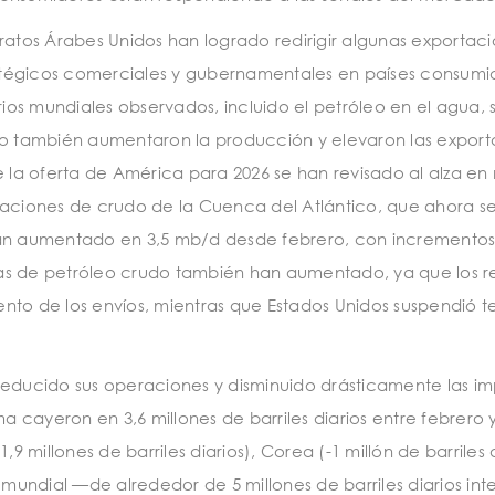
iratos Árabes Unidos han logrado redirigir algunas exportac
ratégicos comerciales y gubernamentales en países consumi
ios mundiales observados, incluido el petróleo en el agua, 
 también aumentaron la producción y elevaron las exportaci
 la oferta de América para 2026 se han revisado al alza en
ciones de crudo de la Cuenca del Atlántico, que ahora se 
n aumentado en 3,5 mb/d desde febrero, con incrementos n
sas de petróleo crudo también han aumentado, ya que los re
to de los envíos, mientras que Estados Unidos suspendió t
 reducido sus operaciones y disminuido drásticamente las im
a cayeron en 3,6 millones de barriles diarios entre febrero 
millones de barriles diarios), Corea (-1 millón de barriles diar
mundial —de alrededor de 5 millones de barriles diarios in