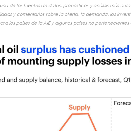
 una de las fuentes de datos, pronósticos y análisis más a
ladas y comentarios sobre la oferta, la demanda, los inventa
ra los países de la AIE y algunos países no pertenecientes a