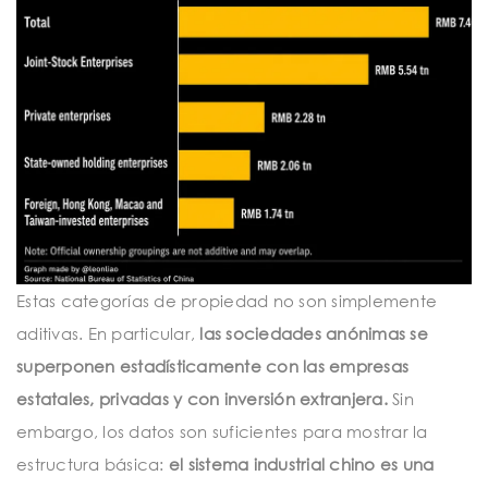
Estas categorías de propiedad no son simplemente
aditivas. En particular,
las sociedades anónimas se
superponen estadísticamente con las empresas
estatales, privadas y con inversión extranjera.
Sin
embargo, los datos son suficientes para mostrar la
estructura básica:
el sistema industrial chino es una