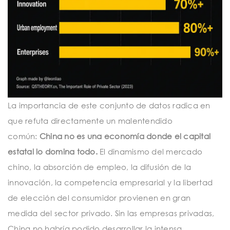
La importancia de este conjunto de datos radica en
que refuta directamente un malentendido
común:
China no es una economía donde el capital
estatal lo domina todo.
El dinamismo del mercado
chino, la absorción de empleo, la difusión de la
innovación, la competencia empresarial y la libertad
de elección del consumidor provienen en gran
medida del sector privado. Sin las empresas privadas,
China no habría podido desarrollar la intensa