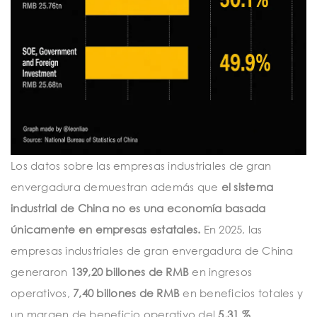
Los datos sobre las empresas industriales de gran
envergadura demuestran además que
el sistema
industrial de China no es una economía basada
únicamente en empresas estatales.
En 2025, las
empresas industriales de gran envergadura de China
generaron
139,20 billones de RMB
en ingresos
operativos,
7,40 billones de RMB
en beneficios totales y
un margen de beneficio operativo del
5,31 %
.