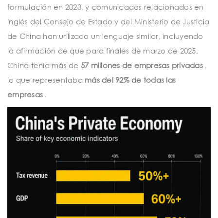
formulación en 2023, y comunicados relacionados en
inglés del Consejo de Estado y del Ministerio de Justicia
de China han utilizado un lenguaje similar, incluyendo
la afirmación de que para finales de marzo de 2025,
China tenía más de
57 millones de empresas privadas
,
lo que representaba
más del 92% de todas las
empresas
.