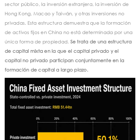
sector público, la inversión extranjera, la inversión de
Hong Kong, Macao y Taiwán, y otras inversiones no
privadas. Esta estructura demuestra que la formación
de activos fijos en China no está determinada por una
única forma de propiedad.
Se trata de una estructura
de capital mixta en la que el capital privado y el
capital no privado participan conjuntamente en la
formación de capital a largo plazo.