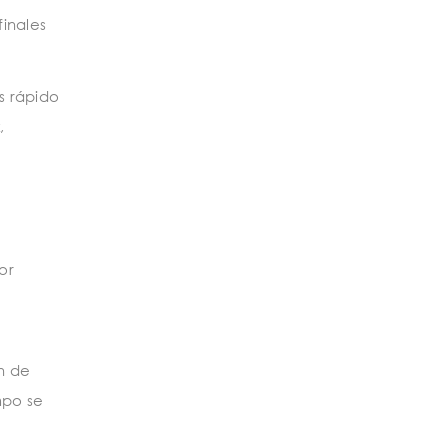
finales
s rápido
,
or
n de
mpo se