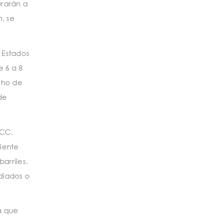
urarán a
n, se
 Estados
 6 a 8
echo de
de
LCC.
ciente
arriles.
diados o
a que