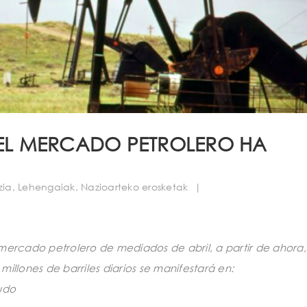
DEL MERCADO PETROLERO HA
tzia
,
Lehengaiak
,
Nazioarteko erosketak
|
 mercado petrolero de mediados de abril, a
partir de ahora,
 millones de barriles diarios se manifestará en:
rudo