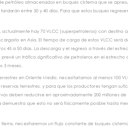
de petróleo almacenados en buques cisterna que se apres
es tardarán entre 30 y 40 días. Para que estos buques regrese
 actualmente hay 70 VLCC (superpetroleros) con destino a
argarlo en Asia. El tiempo de carga de estos VLCC será de
ros 45 a 50 días. La descarga y el regreso a través del estr
 prevé un tráfico significativo de petroleros en el estrecho 
s 3 meses.
terrestres en Oriente Medio, necesitaríamos al menos 100 V
 reservas terrestres, y para que los productores tengan sufi
ervas deben reducirse en aproximadamente 200 millones de b
na demuestra que esto no será físicamente posible hasta me
 tierra, necesitaremos un flujo constante de buques cistern