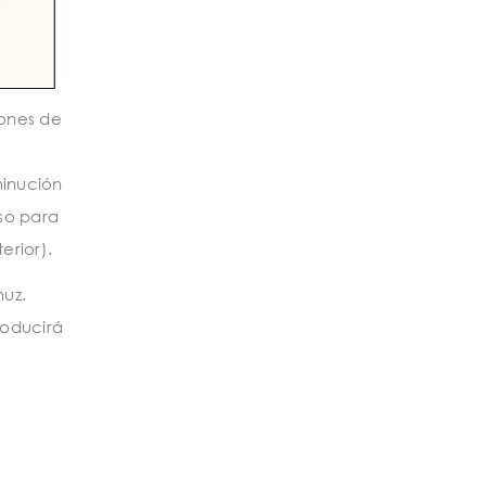
iones de
minución
oso para
erior).
uz.
roducirá