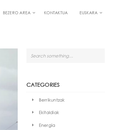
BEZERO AREA
KONTAKTUA
EUSKARA
S
e
a
r
c
h
CATEGORIES
Berrikuntzak
Ekitaldiak
Energia