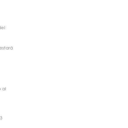
del
festará
 al
 3