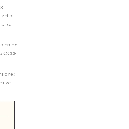
de
 si el
istro.
de crudo
 la OCDE
illones
ncluye