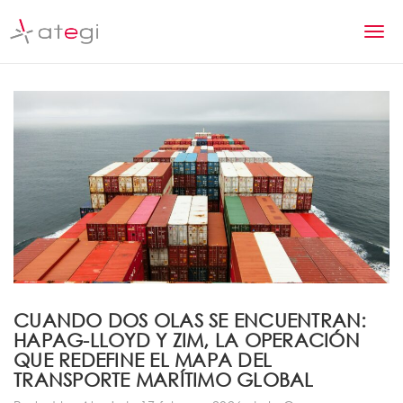
S
k
T
i
p
o
t
g
o
m
g
a
l
i
n
e
c
n
o
n
a
t
v
e
n
i
CUANDO DOS OLAS SE ENCUENTRAN:
t
HAPAG-LLOYD Y ZIM, LA OPERACIÓN
g
QUE REDEFINE EL MAPA DEL
a
TRANSPORTE MARÍTIMO GLOBAL