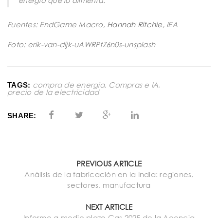
energía que lo alimenta.”
Fuentes: EndGame Macro,
Hannah Ritchie
, IEA
Foto: erik-van-dijk-uAWRPtZ6n0s-unsplash
compra de energía
,
Compras e IA
,
TAGS:
precio de la electricidad
SHARE:
PREVIOUS ARTICLE
Análisis de la fabricación en la India: regiones,
sectores, manufactura
NEXT ARTICLE
Informe a medio plazo Gas 2025 de la Agencia