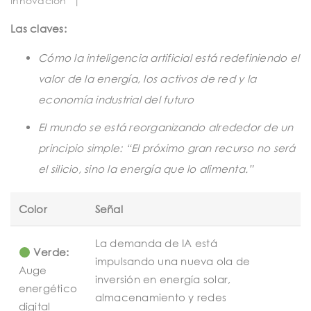
Innovación
|
t
i
Las claves:
o
Cómo la inteligencia artificial está redefiniendo el
n
valor de la energía, los activos de red y la
economía industrial del futuro
El mundo se está reorganizando alrededor de un
principio simple: “El próximo gran recurso no será
el silicio, sino la energía que lo alimenta.”
Color
Señal
La demanda de IA está
Verde:
impulsando una nueva ola de
Auge
inversión en energía solar,
energético
almacenamiento y redes
digital