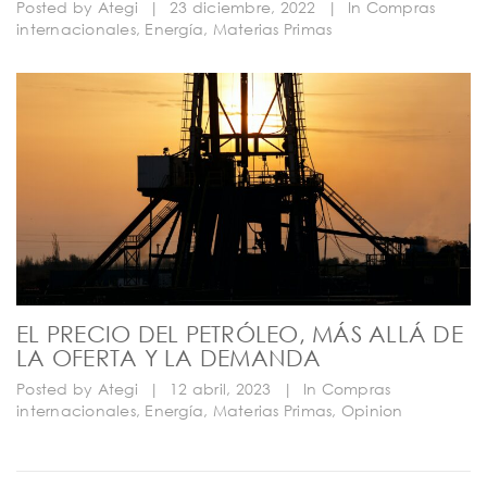
Posted by
Ategi
|
23 diciembre, 2022
|
In
Compras
internacionales
,
Energía
,
Materias Primas
EL PRECIO DEL PETRÓLEO, MÁS ALLÁ DE
LA OFERTA Y LA DEMANDA
Posted by
Ategi
|
12 abril, 2023
|
In
Compras
internacionales
,
Energía
,
Materias Primas
,
Opinion