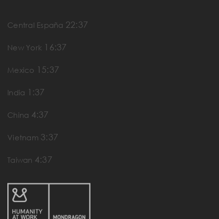
22:37
Central España
16:37
New York
15:37
Mexico
1:37
India
4:37
China
3:37
Vietnam
4:37
Taiwan