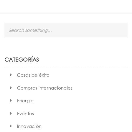
S
e
a
r
c
h
CATEGORÍAS
Casos de éxito
Compras internacionales
Energía
Eventos
Innovación