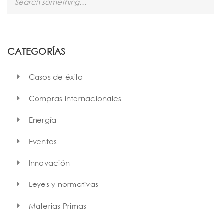
e
a
r
c
h
CATEGORÍAS
Casos de éxito
Compras internacionales
Energía
Eventos
Innovación
Leyes y normativas
Materias Primas