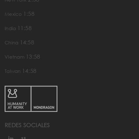
1:58
Mexico
11:58
India
14:58
China
13:58
Vietnam
14:58
Taiwan
REDES SOCIALES