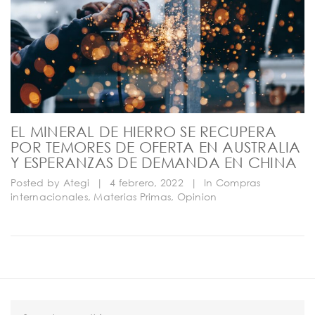
EL MINERAL DE HIERRO SE RECUPERA
POR TEMORES DE OFERTA EN AUSTRALIA
Y ESPERANZAS DE DEMANDA EN CHINA
Posted by
Ategi
|
4 febrero, 2022
|
In
Compras
internacionales
,
Materias Primas
,
Opinion
S