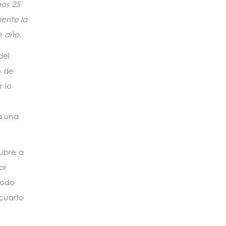
os 25
ente la
e año.
del
o de
 lo
a una
tubre a
or
íodo
 cuarto