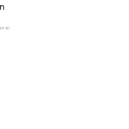
en
en el