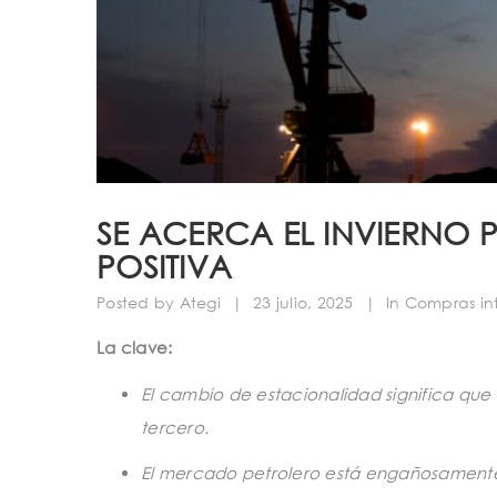
SE ACERCA EL INVIERNO 
POSITIVA
Posted by
Ategi
|
23 julio, 2025
|
In
Compras in
La clave:
El cambio de estacionalidad significa que
tercero.
El mercado petrolero está engañosamente 