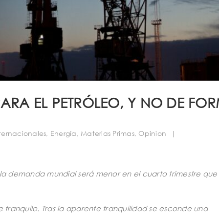
PARA EL PETRÓLEO, Y NO DE FO
ternacionales
,
Energía
,
Materias Primas
,
Opinion
|
 la demanda mundial será menor en el cuarto trimestre que 
tranquilo. Tras la aparente tranquilidad se esconde una