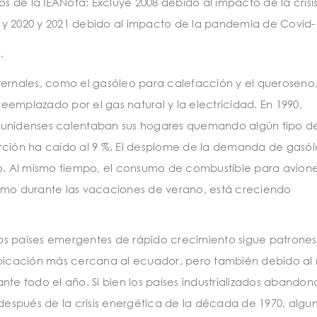
 de la IEANota: Excluye 2008 debido al impacto de la crisi
 y 2020 y 2021 debido al impacto de la pandemia de Covid-
.
vernales, como el gasóleo para calefacción y el queroseno,
reemplazado por el gas natural y la electricidad. En 1990,
dounidenses calentaban sus hogares quemando algún tipo d
orción ha caído al 9 %. El desplome de la demanda de gasó
. Al mismo tiempo, el consumo de combustible para avion
ximo durante las vacaciones de verano, está creciendo
os países emergentes de rápido crecimiento sigue patrones
 ubicación más cercana al ecuador, pero también debido al
nte todo el año. Si bien los países industrializados abando
 después de la crisis energética de la década de 1970, algu