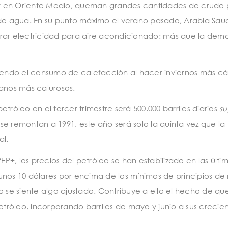
r en Oriente Medio, queman grandes cantidades de crudo 
 de agua. En su punto máximo el verano pasado, Arabia Sau
erar electricidad para aire acondicionado: más que la de
ciendo el consumo de calefacción al hacer inviernos más cál
ranos más calurosos.
tróleo en el tercer trimestre será 500.000 barriles diarios
su
e remontan a 1991, este año será solo la quinta vez que la
al.
+, los precios del petróleo se han estabilizado en las últi
unos 10 dólares por encima de los mínimos de principios de
o se siente algo ajustado. Contribuye a ello el hecho de qu
róleo, incorporando barriles de mayo y junio a sus crecie