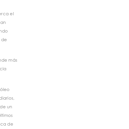
erca el
dan
ando
 de
onde más
cia
róleo
iarios,
 de un
ltimos
erca de