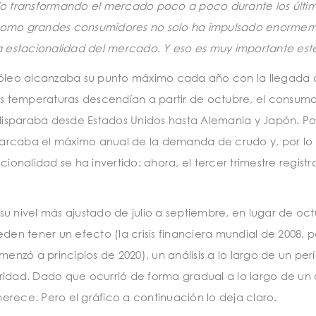
o transformando el mercado poco a poco durante los últim
a como grandes consumidores no solo ha impulsado enormem
 estacionalidad del mercado. Y eso es muy importante est
leo alcanzaba su punto máximo cada año con la llegada 
las temperaturas descendían a partir de octubre, el consum
isparaba desde Estados Unidos hasta Alemania y Japón. Por
n marcaba el máximo anual de la demanda de crudo y, por lo
ionalidad se ha invertido: ahora, el tercer trimestre registr
u nivel más ajustado de julio a septiembre, en lugar de oc
den tener un efecto (la crisis financiera mundial de 2008, p
nzó a principios de 2020), un análisis a lo largo de un per
ridad. Dado que ocurrió de forma gradual a lo largo de un
erece. Pero el gráfico a continuación lo deja claro.