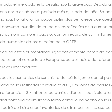
ro modo, el mercado está desafiando la gravedad. Debido al
erio norte es ahora el período más ajustado del año. Se ac
manda. Por ahora, los pocos optimistas petroleros que que
 El consumo mundial de crudo en las refinerías está aument
u punto máximo en agosto, con un récord de 85,4 millones
erie de aumentos de producción de la OPEP.
tróleo no están aumentando significativamente cerca de d
recios en el noroeste de Europa, sede del índice de referen
t Texas Intermediate.
os los aumentos de suministro del cártel, junto con el pet
d de las refinerías se reducirá a 81,7 millones de barriles d
 diferencia —3,7 millones de barriles diarios— equivale a la
China continúa acumulando tanto como lo ha hecho en los ú
petróleo fluirá a los inventarios de otras partes, incluso c