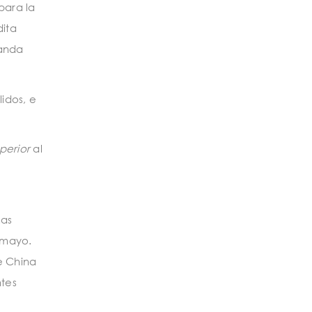
para la
dita
manda
idos, e
perior
al
mas
 mayo.
e China
ntes