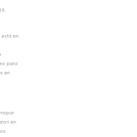
s
19.
 está en
e
leo para
es en
 mayor
naron en
nos