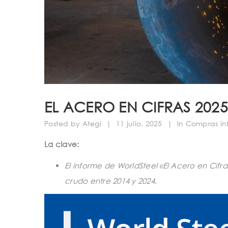
EL ACERO EN CIFRAS 2025
Posted by
Ategi
|
11 julio, 2025
|
In
Compras in
La clave:
El informe de WorldSteel «El Acero en Cif
crudo entre 2014 y 2024.