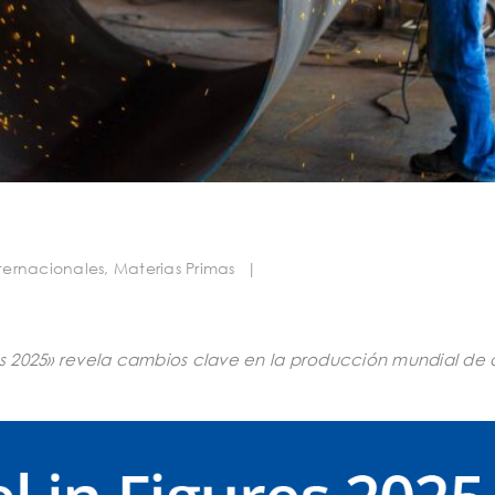
ternacionales
,
Materias Primas
|
ras 2025» revela cambios clave en la producción mundial de