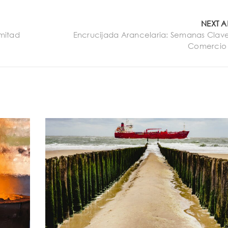
NEXT A
mitad
Encrucijada Arancelaria: Semanas Clave
Comercio 