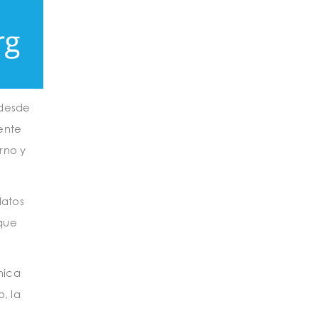
 desde
mente
rno y
datos
que
mica
, la