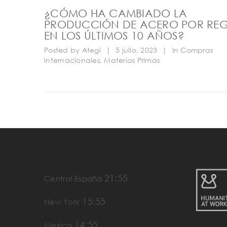
¿CÓMO HA CAMBIADO LA
PRODUCCIÓN DE ACERO POR RE
EN LOS ÚLTIMOS 10 AÑOS?
Posted by
Ategi
|
5 julio, 2023
|
In
Compras
internacionales
,
Materias Primas
21:55
Central España
15:55
New York
14:55
Mexico