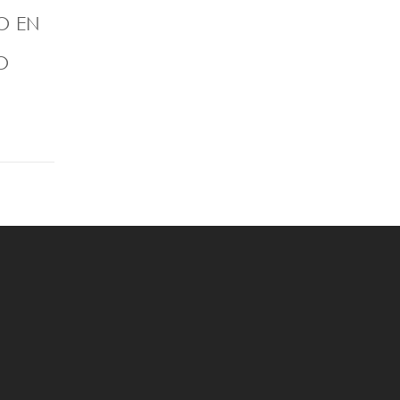
O EN
O