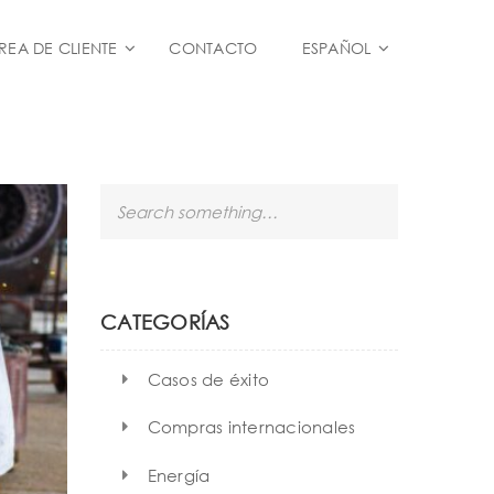
REA DE CLIENTE
CONTACTO
ESPAÑOL
S
e
a
r
c
h
CATEGORÍAS
Casos de éxito
Compras internacionales
Energía