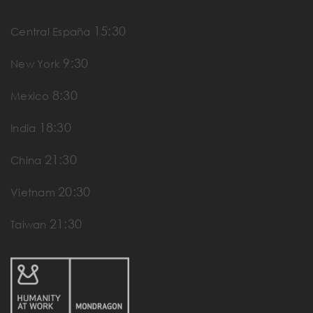
15:30
Central España
9:30
New York
8:30
Mexico
18:30
India
21:30
China
20:30
Vietnam
21:30
Taiwan