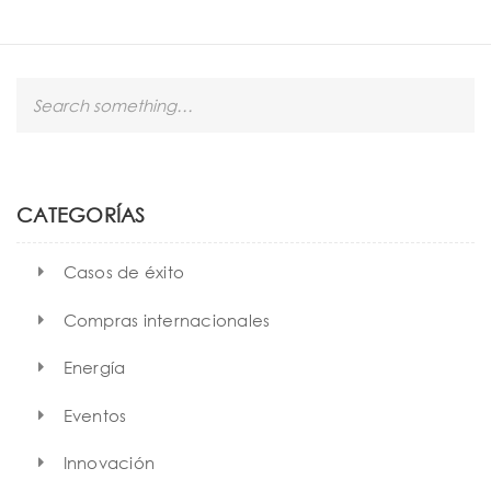
S
e
a
r
c
h
CATEGORÍAS
Casos de éxito
Compras internacionales
Energía
Eventos
Innovación