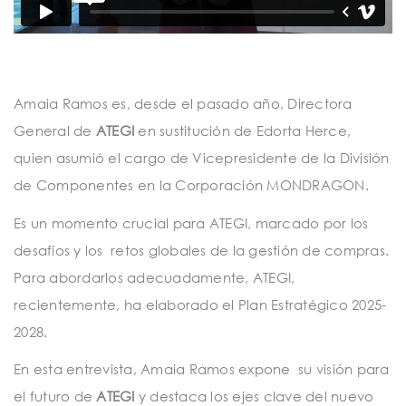
t
i
o
n
Amaia Ramos es, desde el pasado año, Directora
General de
ATEGI
en sustitución de Edorta Herce,
quien asumió el cargo de Vicepresidente de la División
de Componentes
en la Corporación MONDRAGON.
Es un momento crucial para ATEGI, marcado por los
desafíos y los retos globales de la gestión de compras.
Para abordarlos adecuadamente, ATEGI,
recientemente, ha elaborado el Plan Estratégico 2025-
2028.
En esta entrevista, Amaia Ramos expone su visión para
el futuro de
ATEGI
y destaca los ejes clave del nuevo