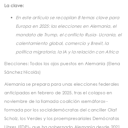
t
La clave:
i
En este artículo se recopilan 8 temas clave para
o
Europa en 2025: las elecciones en Alemania, el
n
mandato de Trump, el conflicto Rusia- Ucrania, el
calentamiento global, comercio y Brexit, la
política migratoria, la IA y la relación con Africa
Elecciones: Todos los ojos puestos en Alemania (Elena
Sánchez Nicolás)
Alemania se prepara para unas elecciones federales
anticipadas en febrero de 2025, tras el colapso en
noviembre de la llamada coalición «semáforo» -
formada por los socialdemócratas del canciller Olaf
Scholz, los Verdes y los proempresariales Demócratas
Libres (FDP)- que ha gobernado Alemania desde 2021.