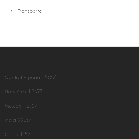
Transporte
19:57
Central España
13:57
New York
12:57
Mexico
22:57
India
1:57
China