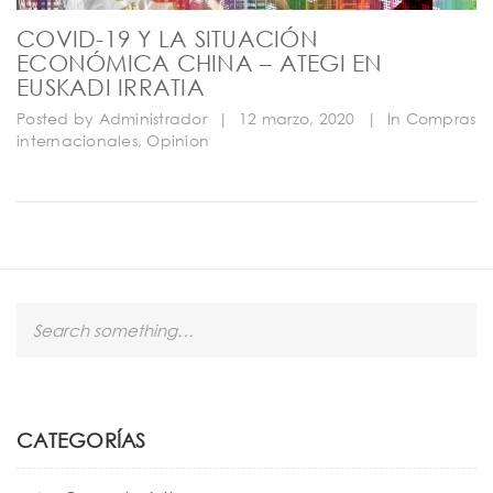
COVID-19 Y LA SITUACIÓN
ECONÓMICA CHINA – ATEGI EN
EUSKADI IRRATIA
Posted by
Administrador
|
12 marzo, 2020
|
In
Compras
internacionales
,
Opinion
S
e
a
r
c
h
CATEGORÍAS