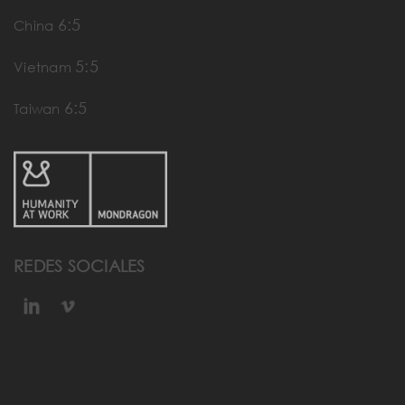
6:5
China
5:5
Vietnam
6:5
Taiwan
REDES SOCIALES