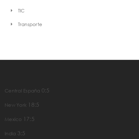
TIC
Transporte
0:5
Central España
18:5
New York
17:5
Mexico
3:5
India