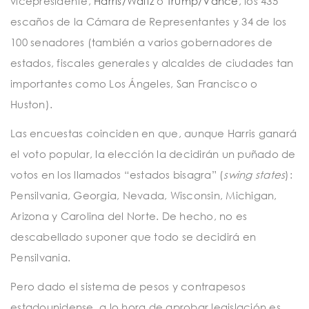
vicepresidente,
Harris/Waltz
o
Trump/Vance
, los 435
escaños de la Cámara de Representantes y 34 de los
100 senadores (también a varios gobernadores de
estados, fiscales generales y alcaldes de ciudades tan
importantes como Los Ángeles, San Francisco o
Huston).
Las encuestas coinciden en que, aunque Harris ganará
el voto popular, la elección la decidirán un puñado de
votos en los llamados “estados bisagra” (
swing states
):
Pensilvania, Georgia, Nevada, Wisconsin, Michigan,
Arizona y Carolina del Norte. De hecho, no es
descabellado suponer que todo se decidirá en
Pensilvania.
Pero dado el sistema de pesos y contrapesos
estadounidense, a lo hora de aprobar legislación es