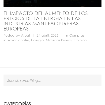
EL IMPACTO DEL AUMENTO DE LOS
PRECIOS DE LA ENERGÍA EN LAS
INDUSTRIAS MANUFACTURERAS
EUROPEAS
Posted by
Ategi
|
24 abril, 2026
|
In
Compras
internacionales
,
Energía
,
Materias Primas
,
Opinion
S
e
a
r
c
h
CATEGORÍAS