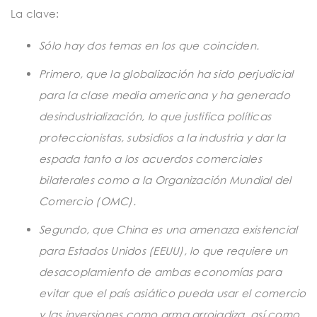
t
La clave:
i
Sólo hay dos temas en los que coinciden.
o
Primero, que la globalización ha sido perjudicial
n
para la clase media americana y ha generado
desindustrialización, lo que justifica políticas
proteccionistas, subsidios a la industria y dar la
espada tanto a los acuerdos comerciales
bilaterales como a la Organización Mundial del
Comercio (OMC).
Segundo, que China es una amenaza existencial
para Estados Unidos (EEUU), lo que requiere un
desacoplamiento de ambas economías para
evitar que el país asiático pueda usar el comercio
y las inversiones como arma arrojadiza, así como