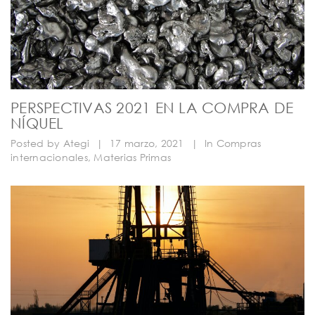
PERSPECTIVAS 2021 EN LA COMPRA DE
NÍQUEL
Posted by
Ategi
|
17 marzo, 2021
|
In
Compras
internacionales
,
Materias Primas