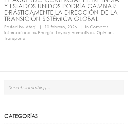
Y ESTADOS UNIDOS PODRÍA CAMBIAR
DRÁSTICAMENTE LA DIRECCIÓN DE LA
TRANSICIÓN SISTÉMICA GLOBAL
Posted by
Ategi
|
10 febrero, 2026
|
In
Compras
internacionales
,
Energía
,
Leyes y normativas
,
Opinion
,
Transporte
S
e
a
r
c
h
CATEGORÍAS