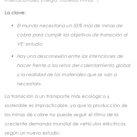
internacionales
,
Energía
,
Materias Primas
|
t
i
La clave:
o
El mundo necesitaría un 55% más de minas de
n
cobre para cumplir los objetivos de transición al
VE: estudio
Hay una desconexión entre las intenciones de
hacer frente a los retos del calentamiento global
y la realidad de los materiales que se van a
necesitar».
La transición a un transporte más ecológico y
sostenible es impracticable, ya que la producción de
las minas de cobre no puede seguir el ritmo de la
creciente demanda mundial de vehículos eléctricos,
según un nuevo estudio.