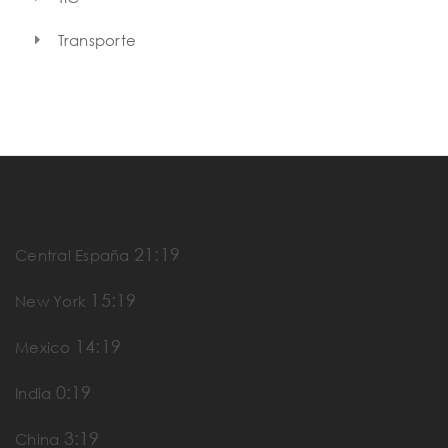
Transporte
21:19
Central España
15:19
New York
14:19
Mexico
0:19
India
3:19
China