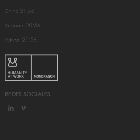
21:56
China
20:56
Vietnam
21:56
Taiwan
REDES SOCIALES