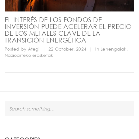
EL INTERÉS DE LOS FONDOS DE
INVERSIÓN PUEDE ACELERAR EL PRECIO
DE LOS METALES CLAVE DE LA
TRANSICIÓN ENERGÉTICA
Posted by
Ategi
|
22 October, 2024
|
In
Lehengaiak
,
Nazioarteko erosketak
S
e
a
r
c
h