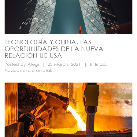
TECNOLOGÍA Y CHINA, LAS
OPORTUNIDADES DE LA NUEVA
RELACIÓN UE-USA
Posted by
Ategi
|
23 March, 2021
|
In
Iritzia
,
Nazioarteko erosketak