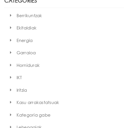
CATEGORIES
Berrikuntzak
Ekitaldiak
Energia
Garraioa
Hornidurak
IKT
Iritzia
Kasu arrakastatsuak
Kategoria gabe
Lehengaiak