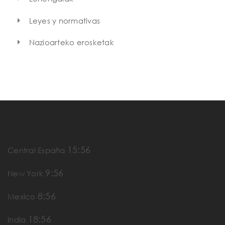
Leyes y normativas
Nazioarteko erosketak
15:56
Central España
9:56
New York
8:56
Mexico
18:56
India