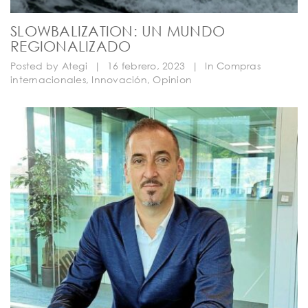
SLOWBALIZATION: UN MUNDO
REGIONALIZADO
Posted by
Ategi
|
16 febrero, 2023
|
In
Compras
internacionales
,
Innovación
,
Opinion