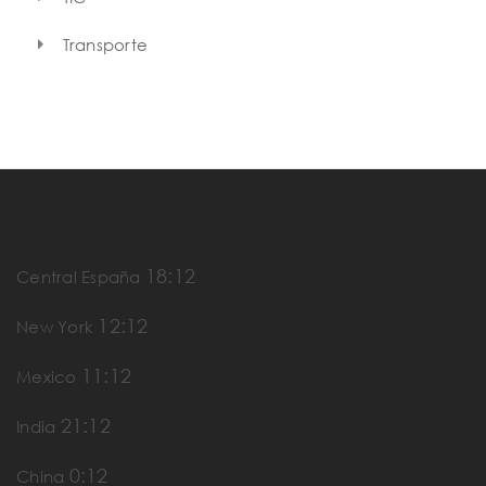
Transporte
18:12
Central España
12:12
New York
11:12
Mexico
21:12
India
0:12
China