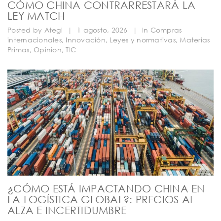
CÓMO CHINA CONTRARRESTARÁ LA
LEY MATCH
Posted by
Ategi
|
1 agosto, 2026
|
In
Compras
internacionales
,
Innovación
,
Leyes y normativas
,
Materias
Primas
,
Opinion
,
TIC
¿CÓMO ESTÁ IMPACTANDO CHINA EN
LA LOGÍSTICA GLOBAL?: PRECIOS AL
ALZA E INCERTIDUMBRE