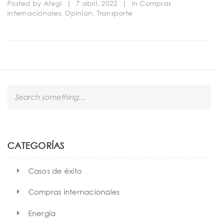
Posted by
Ategi
|
7 abril, 2022
|
In
Compras
internacionales
,
Opinion
,
Transporte
S
e
a
r
c
h
CATEGORÍAS
Casos de éxito
Compras internacionales
Energía