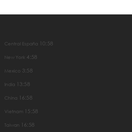
10:58
Central España
4:58
New York
3:58
Mexico
13:58
India
16:58
China
15:58
Vietnam
16:58
Taiwan