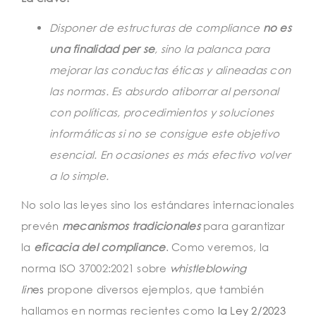
t
i
Disponer de estructuras de compliance
no es
una finalidad per se
, sino la palanca para
o
mejorar las conductas éticas y alineadas con
n
las normas. Es absurdo atiborrar al personal
con políticas, procedimientos y soluciones
informáticas si no se consigue este objetivo
esencial. En ocasiones es más efectivo volver
a lo simple.
No solo las leyes sino los estándares internacionales
prevén
mecanismos tradicionales
para garantizar
la
eficacia del compliance
. Como veremos, la
norma ISO 37002:2021 sobre
whistleblowing
lin
es
propone diversos ejemplos, que también
hallamos en normas recientes como
la Ley 2/2023