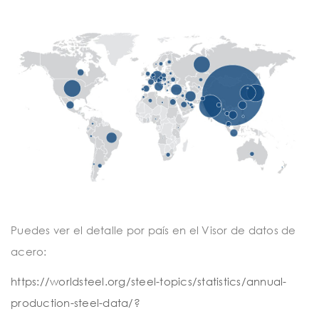
t
i
o
n
Puedes ver el detalle por país en el Visor de datos de
acero:
https://worldsteel.org/steel-topics/statistics/annual-
production-steel-data/?