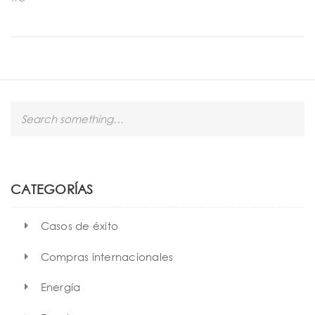
S
e
a
r
c
h
CATEGORÍAS
Casos de éxito
Compras internacionales
Energía