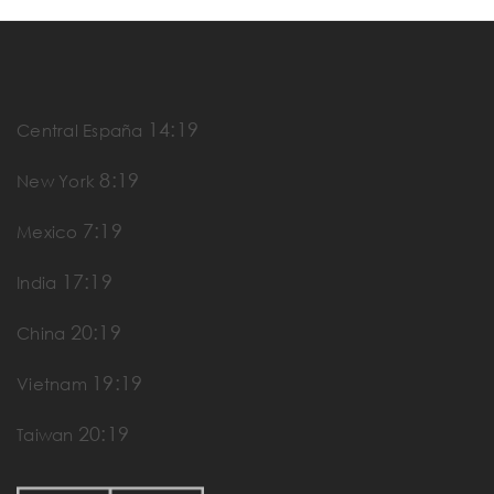
14:19
Central España
8:19
New York
7:19
Mexico
17:19
India
20:19
China
19:19
Vietnam
20:19
Taiwan