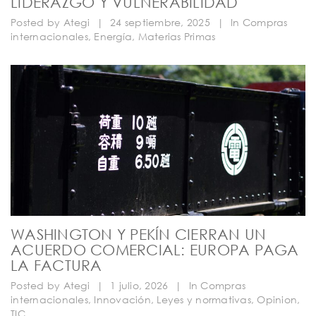
LIDERAZGO Y VULNERABILIDAD
Posted by
Ategi
|
24 septiembre, 2025
|
In
Compras
internacionales
,
Energía
,
Materias Primas
WASHINGTON Y PEKÍN CIERRAN UN
ACUERDO COMERCIAL: EUROPA PAGA
LA FACTURA
Posted by
Ategi
|
1 julio, 2026
|
In
Compras
internacionales
,
Innovación
,
Leyes y normativas
,
Opinion
,
TIC