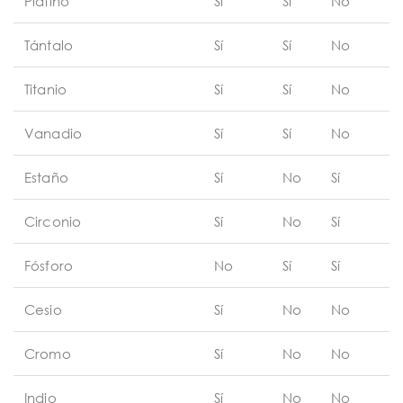
Platino
Sí
Sí
No
Tántalo
Sí
Sí
No
Titanio
Sí
Sí
No
Vanadio
Sí
Sí
No
Estaño
Sí
No
Sí
Circonio
Sí
No
Sí
Fósforo
No
Sí
Sí
Cesio
Sí
No
No
Cromo
Sí
No
No
Indio
Sí
No
No