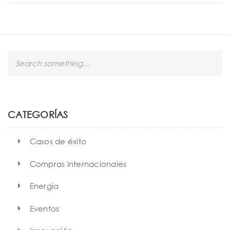
S
e
a
r
c
h
CATEGORÍAS
Casos de éxito
Compras internacionales
Energía
Eventos