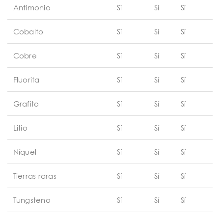
Antimonio
Sí
Sí
Sí
Cobalto
Sí
Sí
Sí
Cobre
Sí
Sí
Sí
Fluorita
Sí
Sí
Sí
Grafito
Sí
Sí
Sí
Litio
Sí
Sí
Sí
Níquel
Sí
Sí
Sí
Tierras raras
Sí
Sí
Sí
Tungsteno
Sí
Sí
Sí