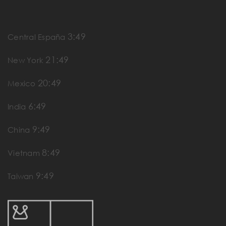
3:49
Central España
21:49
New York
20:49
Mexico
6:49
India
9:49
China
8:49
Vietnam
9:49
Taiwan