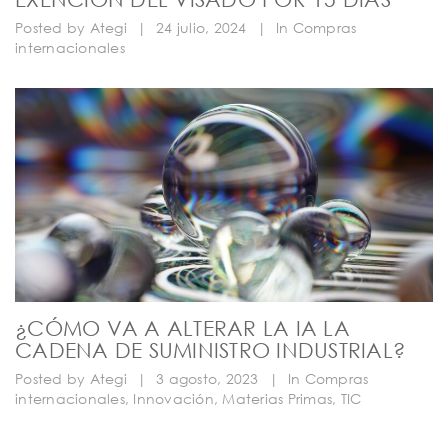
Posted by
Ategi
|
24 julio, 2024
|
In
Compras
internacionales
¿CÓMO VA A ALTERAR LA IA LA
CADENA DE SUMINISTRO INDUSTRIAL?
Posted by
Ategi
|
3 agosto, 2023
|
In
Compras
internacionales
,
Innovación
,
Materias Primas
,
TIC