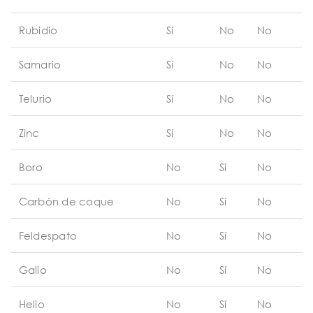
Rubidio
Sí
No
No
Samario
Sí
No
No
Telurio
Sí
No
No
Zinc
Sí
No
No
Boro
No
Sí
No
Carbón de coque
No
Sí
No
Feldespato
No
Sí
No
Galio
No
Sí
No
Helio
No
Sí
No