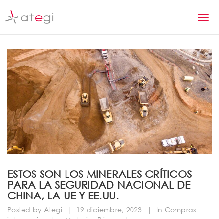
S
k
T
i
p
o
t
g
o
m
g
a
l
i
n
e
c
n
o
n
a
t
v
e
n
i
ESTOS SON LOS MINERALES CRÍTICOS
t
PARA LA SEGURIDAD NACIONAL DE
g
CHINA, LA UE Y EE.UU.
a
Posted by
Ategi
|
19 diciembre, 2023
|
In
Compras