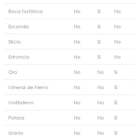
Roca fosfórica
No
Sí
No
Escandio
No
Sí
No
Silicio
No
Sí
No
Estroncio
No
Sí
No
Oro
No
No
Sí
Mineral de hierro
No
No
Sí
Molibdeno
No
No
Sí
Potasa
No
No
Sí
Uranio
No
No
Sí