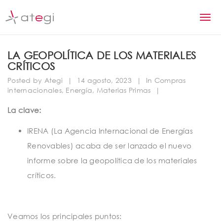
S
k
T
i
p
o
t
LA GEOPOLÍTICA DE LOS MATERIALES
g
o
CRÍTICOS
m
g
Posted by
Ategi
|
14 agosto, 2023
|
In
Compras
a
l
internacionales
,
Energía
,
Materias Primas
|
i
n
e
La clave:
c
n
o
IRENA (La Agencia Internacional de Energías
n
a
Renovables) acaba de ser lanzado el nuevo
t
v
e
informe sobre la geopolítica de los materiales
n
i
críticos.
t
g
a
Veamos los principales puntos: