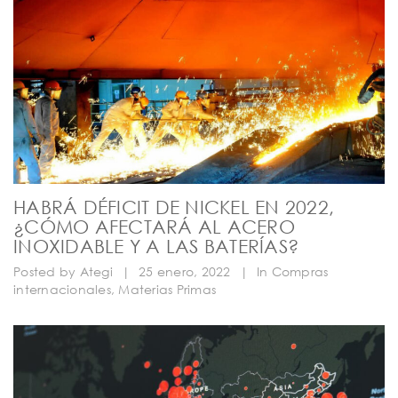
HABRÁ DÉFICIT DE NICKEL EN 2022,
¿CÓMO AFECTARÁ AL ACERO
INOXIDABLE Y A LAS BATERÍAS?
Posted by
Ategi
|
25 enero, 2022
|
In
Compras
internacionales
,
Materias Primas