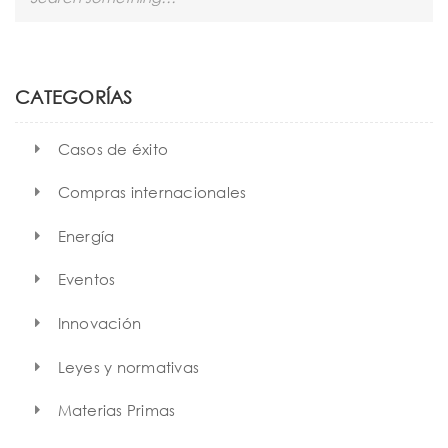
e
a
r
c
h
CATEGORÍAS
Casos de éxito
Compras internacionales
Energía
Eventos
Innovación
Leyes y normativas
Materias Primas