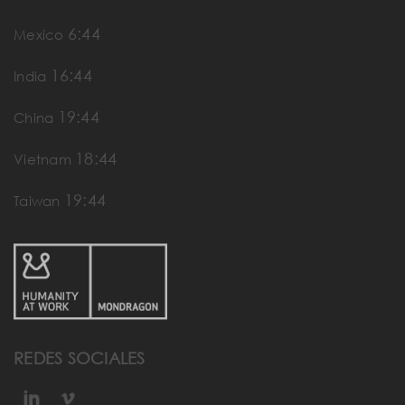
6:44
Mexico
16:44
India
19:44
China
18:44
Vietnam
19:44
Taiwan
REDES SOCIALES