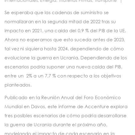
internacionales
,
Energía
,
Materias Primas
,
Transporte
|
t
i
Se esperaba que las cadenas de suministro se
normalizaran en la segunda mitad de 2022 tras su
o
impacto en 2021, una caída del 0,9 % del PIB de la UE.
n
Ahora no esperamos que esto suceda antes de 2023,
tal vez ni siquiera hasta 2024, dependiendo de cómo
evolucione la guerra en Ucrania. Dependiendo de los
escenarios podría suponer una nueva caída del PIB,
entre un 2% a un 7,7 % con respecto a los objetivos
planteados.
Publicado en la Reunión Anual del Foro Económico
Mundial en Davos, este informe de Accenture explora
tres posibles escenarios de cómo podría desarrollarse
la guerra de Ucrania durante el próximo año,
modelando el impacto de cada escenario en la