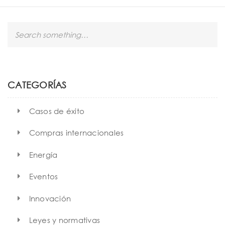
S
e
a
r
c
h
CATEGORÍAS
Casos de éxito
Compras internacionales
Energía
Eventos
Innovación
Leyes y normativas