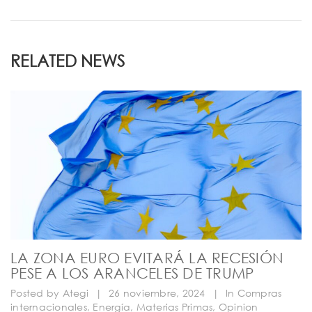
RELATED NEWS
LA ZONA EURO EVITARÁ LA RECESIÓN
PESE A LOS ARANCELES DE TRUMP
Posted by
Ategi
|
26 noviembre, 2024
|
In
Compras
internacionales
,
Energía
,
Materias Primas
,
Opinion