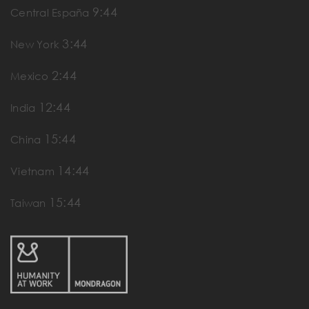
9:44
Central España
3:44
New York
2:44
Mexico
12:44
India
15:44
China
14:44
Vietnam
15:44
Taiwan