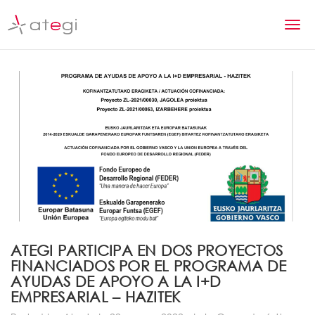
S
k
T
i
p
o
t
g
o
m
g
a
l
i
n
e
c
n
o
n
a
t
v
e
n
i
ATEGI PARTICIPA EN DOS PROYECTOS
t
FINANCIADOS POR EL PROGRAMA DE
g
AYUDAS DE APOYO A LA I+D
a
EMPRESARIAL – HAZITEK