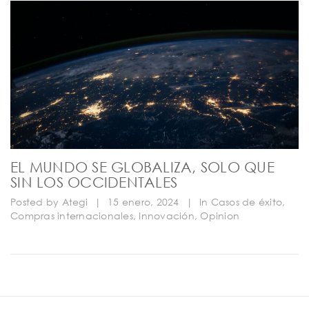
EL MUNDO SE GLOBALIZA, SOLO QUE
SIN LOS OCCIDENTALES
Posted by
Ategi
|
15 enero, 2024
|
In
Casos de éxito
,
Compras internacionales
,
Innovación
,
Opinion