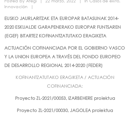
Posted by
Ategi
|
22 marzo, 2022
|
In
Casos de éxito
,
t
Innovación
|
i
EUSKO JAURLARITZAK ETA EUROPAR BATASUNAK
2014-
o
2020 ESKUALDE GARAPENERAKO EUROPAR FUNTSAREN
n
(EGEF) BITARTEZ KOFINANTZATUTAKO ERAGIKETA
ACTUACIÓN COFINANCIADA POR EL GOBIERNO VASCO
Y LA UNION EUROPEA A TRAVÉS DEL
FONDO EUROPEO
DE DESARROLLO REGIONAL 2014-2020 (FEDER)
KOFINANTZATUTAKO ERAGIKETA / ACTUACIÓN
COFINANCIADA:
Proyecto ZL-2021/00053, IZARBEHERE proiektua
Proyecto ZL-2021/00030, JAGOLEA proiektua