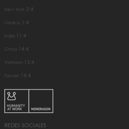
2:4
New York
1:4
Mexico
11:4
India
14:4
China
13:4
Vietnam
14:4
Taiwan
REDES SOCIALES