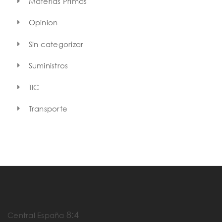
Materias Primas
Opinion
Sin categorizar
Suministros
TIC
Transporte
8:4
Central España