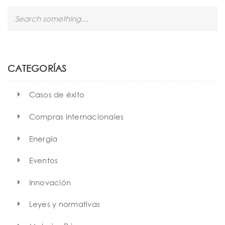
S
e
a
r
c
h
CATEGORÍAS
Casos de éxito
Compras internacionales
Energía
Eventos
Innovación
Leyes y normativas