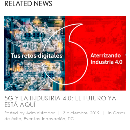
RELATED NEWS
5G Y LA INDUSTRIA 4.0: EL FUTURO YA
ESTÁ AQUÍ
Posted by
Administrador
|
3 diciembre, 2019
|
In
Casos
de éxito
,
Eventos
,
Innovación
,
TIC