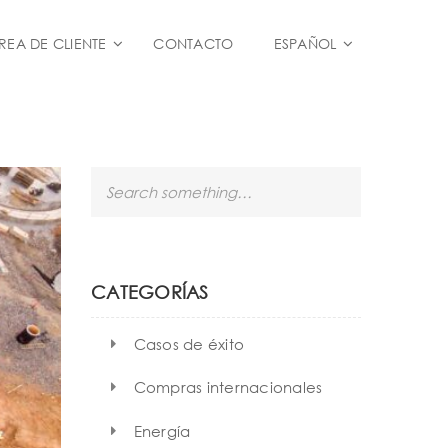
REA DE CLIENTE
CONTACTO
ESPAÑOL
S
e
a
r
c
h
CATEGORÍAS
Casos de éxito
Compras internacionales
Energía