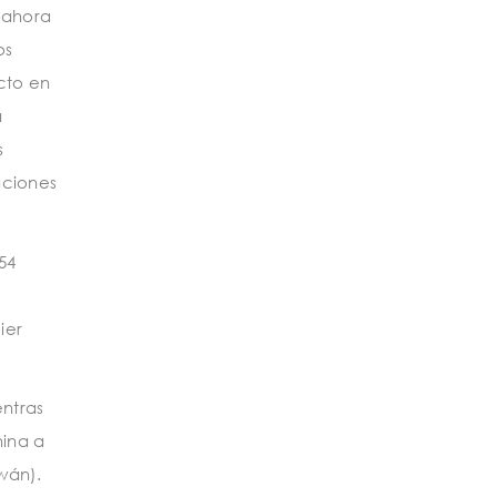
, ahora
os
icto en
a
s
aciones
54
ier
entras
hina a
wán).