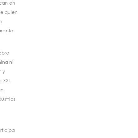
rcan en
ue quien
n
urante
obre
ina ni
r y
 XXI.
án
ustrias,
rticipa