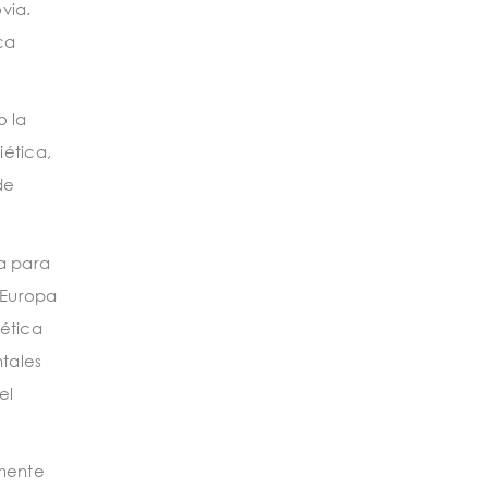
via.
ca
o la
iética,
de
ra para
 Europa
gética
ntales
el
amente