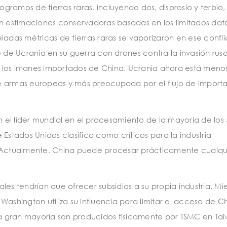
logramos de tierras raras, incluyendo dos, disprosio y terbio
ún estimaciones conservadoras basadas en los limitados dat
neladas métricas de tierras raras se vaporizaron en ese confl
e de Ucrania en su guerra con drones contra la invasión rus
 los imanes importados de China. Ucrania ahora está meno
e armas europeas y más preocupada por el flujo de import
n el líder mundial en el procesamiento de la mayoría de los 
Estados Unidos clasifica como críticos para la industria
. Actualmente, China puede procesar prácticamente cualqu
es tendrían que ofrecer subsidios a su propia industria. Mi
ashington utiliza su influencia para limitar el acceso de C
 gran mayoría son producidos físicamente por TSMC en Tai