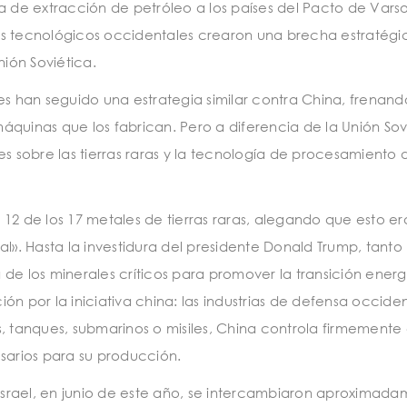
de extracción de petróleo a los países del Pacto de Varso
es tecnológicos occidentales crearon una brecha estratégi
nión Soviética.
es han seguido una estrategia similar contra China, frenand
quinas que los fabrican. Pero a diferencia de la Unión Sov
sobre las tierras raras y la tecnología de procesamiento 
12 de los 17 metales de tierras raras, alegando que esto e
al». Hasta la investidura del presidente Donald Trump, tanto
de los minerales críticos para promover la transición ener
n por la iniciativa china: las industrias de defensa occide
, tanques, submarinos o misiles, China controla firmemente 
arios para su producción.
 Israel, en junio de este año, se intercambiaron aproximad