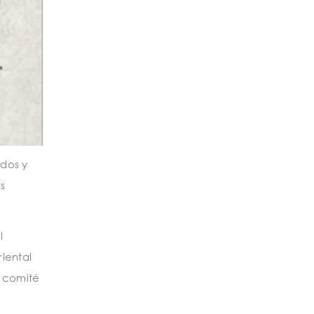
idos y
s
l
iental
l comité