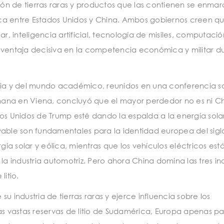
ción de tierras raras y productos que las contienen se enma
ca entre Estados Unidos y China. Ambos gobiernos creen q
r, inteligencia artificial, tecnología de misiles, computació
 ventaja decisiva en la competencia económica y militar d
tria y del mundo académico, reunidos en una conferencia s
emana en Viena, concluyó que el mayor perdedor no es ni Ch
os Unidos de Trump esté dando la espalda a la energía sola
able son fundamentales para la identidad europea del siglo
a solar y eólica, mientras que los vehículos eléctricos est
industria automotriz. Pero ahora China domina las tres ind
litio.
u industria de tierras raras y ejerce influencia sobre los
as vastas reservas de litio de Sudamérica, Europa apenas pa