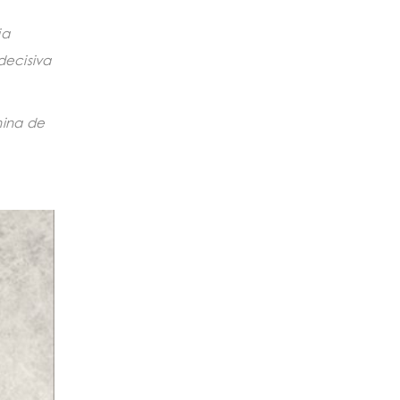
ia
decisiva
hina de