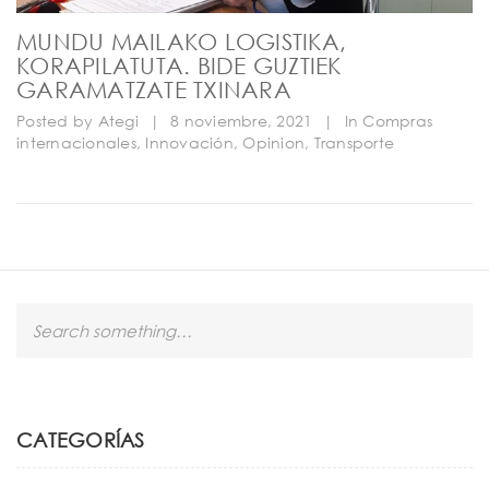
MUNDU MAILAKO LOGISTIKA,
KORAPILATUTA. BIDE GUZTIEK
GARAMATZATE TXINARA
Posted by
Ategi
|
8 noviembre, 2021
|
In
Compras
internacionales
,
Innovación
,
Opinion
,
Transporte
S
e
a
r
c
h
CATEGORÍAS