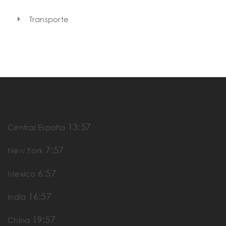
Transporte
13:57
Central España
7:57
New York
6:57
Mexico
16:57
India
19:57
China