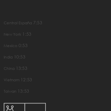
7:53
Central España
1:53
New York
0:53
Mexico
10:53
India
13:53
China
12:53
Vietnam
13:53
Taiwan