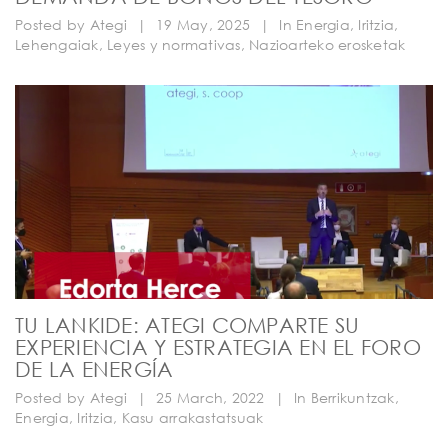
Posted by
Ategi
|
19 May, 2025
|
In
Energia
,
Iritzia
,
Lehengaiak
,
Leyes y normativas
,
Nazioarteko erosketak
TU LANKIDE: ATEGI COMPARTE SU
EXPERIENCIA Y ESTRATEGIA EN EL FORO
DE LA ENERGÍA
Posted by
Ategi
|
25 March, 2022
|
In
Berrikuntzak
,
Energia
,
Iritzia
,
Kasu arrakastatsuak