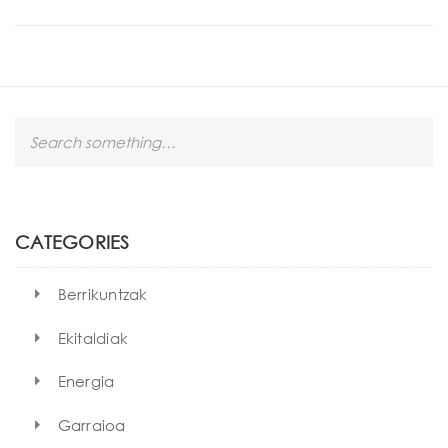
S
e
a
r
c
h
CATEGORIES
Berrikuntzak
Ekitaldiak
Energia
Garraioa