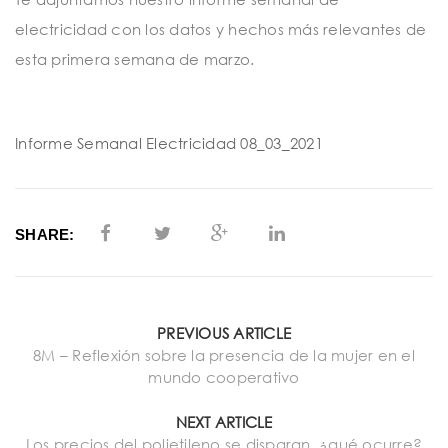
t
electricidad con los datos y hechos más relevantes de
i
esta primera semana de marzo.
o
n
Informe Semanal Electricidad 08_03_2021
SHARE:
PREVIOUS ARTICLE
8M – Reflexión sobre la presencia de la mujer en el
mundo cooperativo
NEXT ARTICLE
Los precios del polietileno se disparan, ¿qué ocurre?