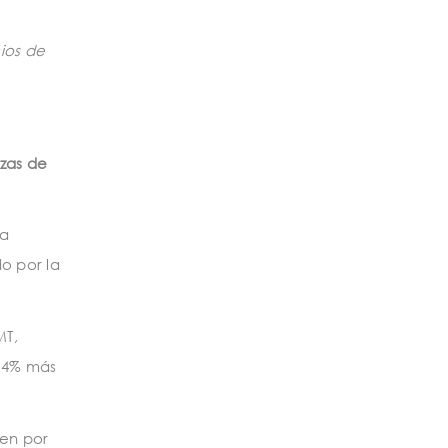
ios de
nzas de
la
o por la
MT,
0,4% más
den por