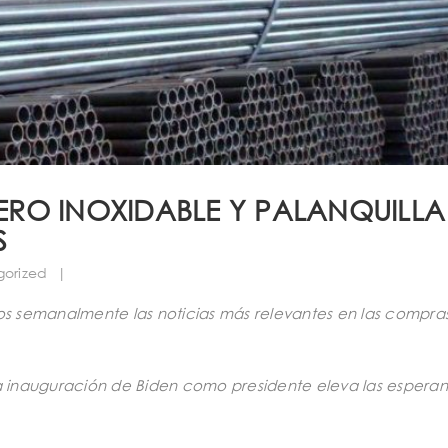
RO INOXIDABLE Y PALANQUILLA
S
gorized
|
os semanalmente las noticias más relevantes en las compra
la inauguración de Biden como presidente eleva las espera