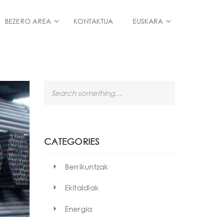
BEZERO AREA
KONTAKTUA
EUSKARA
S
e
a
r
c
h
CATEGORIES
Berrikuntzak
Ekitaldiak
Energia