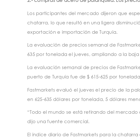
2.- compras de acero de palanquilla: Los precio
Los participantes del mercado dijeron que esper
chatarra, lo que resultó en una ligera disminuci
exportación e importación de Turquía.
La evaluación de precios semanal de Fastmarket
635 por tonelada el jueves, ampliando a la baj
La evaluación semanal de precios de Fastmarket
puerto de Turquía fue de $ 615-625 por tonelad
Fastmarkets evaluó el jueves el precio de la pal
en 625-635 dólares por tonelada, 5 dólares meno
“Todo el mundo se está retirando del mercado 
dijo una fuente comercial.
El índice diario de Fastmarkets para la chatarra