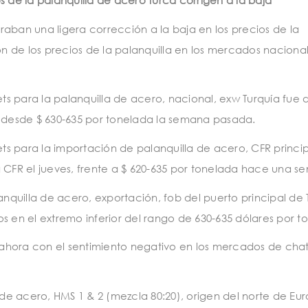
s de la palanquilla de acero turca corrigen a la baja
aban una ligera corrección a la baja en los precios de la
ón de los precios de la palanquilla en los mercados naciona
s para la palanquilla de acero, nacional, exw Turquía fue d
a desde $ 630-635 por tonelada la semana pasada.
s para la importación de palanquilla de acero, CFR princip
a CFR el jueves, frente a $ 620-635 por tonelada hace una s
anquilla de acero, exportación, fob del puerto principal de 
s en el extremo inferior del rango de 630-635 dólares por t
ahora con el sentimiento negativo en los mercados de chat
 de acero, HMS 1 & 2 (mezcla 80:20), origen del norte de Eu