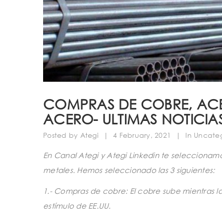
COMPRAS DE COBRE, ACE
ACERO- ULTIMAS NOTICIA
Posted by
Ategi
|
4 February, 2021
|
In Uncate
En Canal Ategi y Ategi Linkedin te seleccionam
metales. Hemos seleccionado las 3 siguientes:
1.- Compras de cobre: El cobre sube mientras 
estímulo de EE.UU.