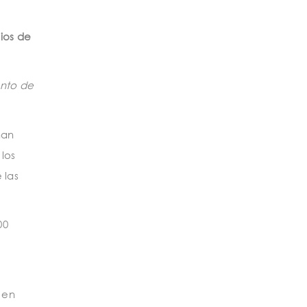
ios de
nto de
han
los
 las
00
 en