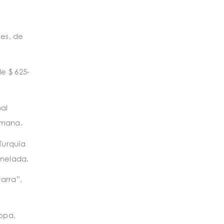
les, de
e $ 625-
al
emana.
Turquía
onelada.
arra”,
ropa,