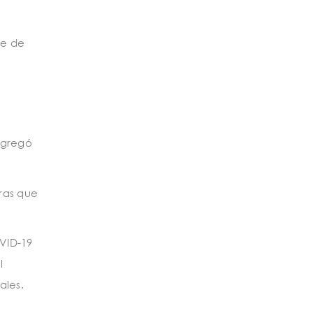
te de
agregó
tras que
VID-19
l
ales.