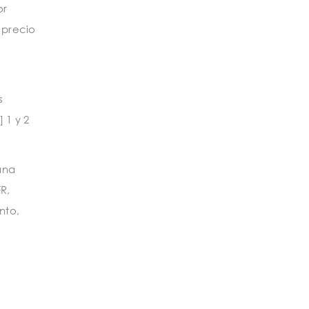
or
 precio
s
 1 y 2
ana
R,
nto,