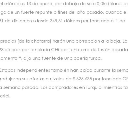
el miércoles 13 de enero, por debajo de solo 0,05 dólares p
luego de un fuerte repunte a fines del año pasado, cuando el
 31 de diciembre desde 348,61 dólares por tonelada el 1 de
recios [de la chatarra] harán una corrección a la baja. Lo
3 dólares por tonelada CFR por [chatarra de fusión pesada]
momento “, dijo una fuente de una acería turca.
 Estados Independientes también han caído durante la sem
redujeron sus ofertas a niveles de $ 625-635 por tonelada CF
 la semana pasada. Los compradores en Turquía, mientras ta
rial.