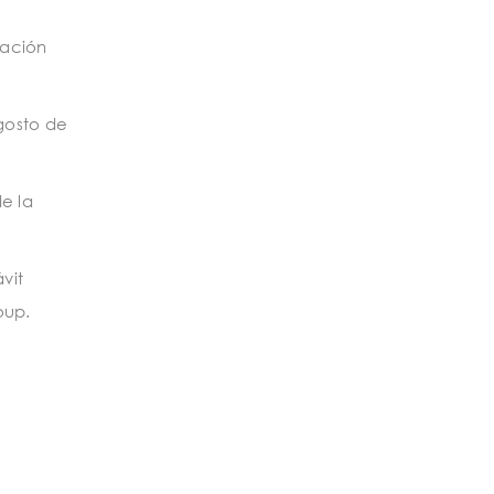
ración
gosto de
e la
vit
oup.