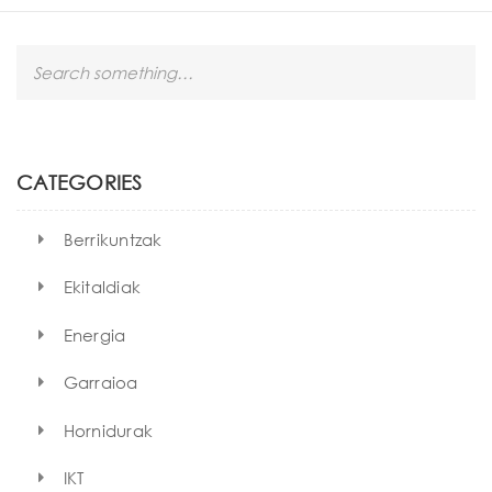
S
e
a
r
c
h
CATEGORIES
Berrikuntzak
Ekitaldiak
Energia
Garraioa
Hornidurak
IKT