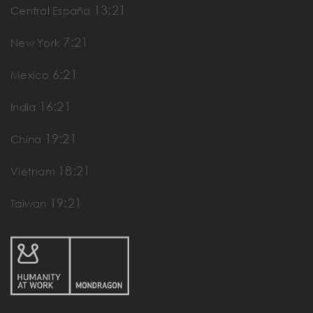
13:21
Central España
7:21
New York
6:21
Mexico
16:21
India
19:21
China
18:21
Vietnam
19:21
Taiwan