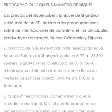
t
PREOCUPACIÓN CON EL SUMINISTRO DE NIQUEL
i
Los precios del níquel suben. El níquel de Shanghai
o
subió más de un 3%, debido a las preocupaciones
n
sobre las interrupciones del suministro en los principales
productores de mineral, Nueva Caledonia y Filipinas.
El contrato de níquel de marzo más negociado en la
Bolsa de Futuros de Shanghái subió un 3,2% a 131.300
yuanes ($ 20.341,14) la tonelada a las 05:51 GMT,
mientras que el níquel a tres meses en la Bolsa de
Metales de Londres avanzó un 0,9% a $ 17.830 la
tonelada.
El grupo minero francés Eramet advirtió que su
subsidiaria de níquel, SLN, el cuarto productor de
níquel más grande del mundo, Nueva Caledonia,