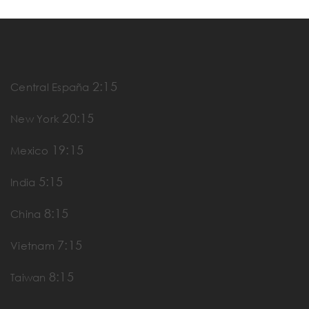
2:15
Central España
20:15
New York
19:15
Mexico
5:15
India
8:15
China
7:15
Vietnam
8:15
Taiwan