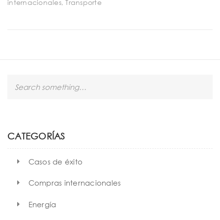
internacionales
,
Transporte
S
e
a
r
c
h
CATEGORÍAS
Casos de éxito
Compras internacionales
Energía