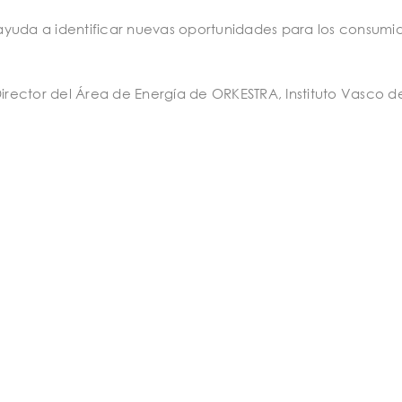
ayuda a identificar nuevas oportunidades para los consumi
 Director del Área de Energía de ORKESTRA, Instituto Vasco d
ctual del mercado mayorista de gas natural en España;
 Energía de ATEGI sintetizan las claves que compartieron d