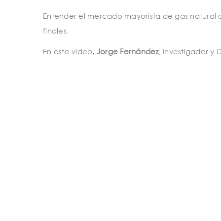
Entender el mercado mayorista de gas natural 
finales.
En este vídeo
, Jorge Fernández
, Investigador y
Competitividad, y autor del estudio
Situación a
y
José Manuel Pampín
, Responsable del Área de
el desayuno de trabajo organizado por ATEGI.
energía
,
gas natural
,
mercado mayorista
TAGS:
SHARE: