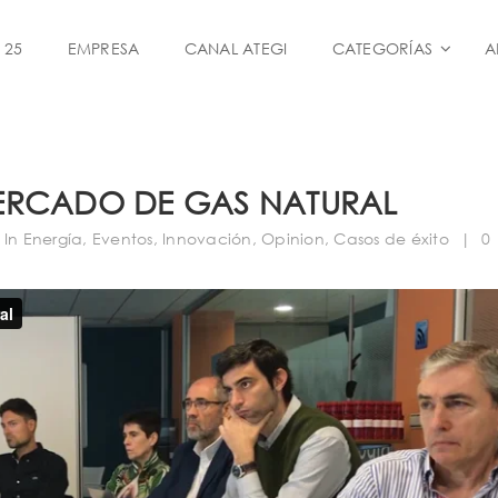
 25
EMPRESA
CANAL ATEGI
CATEGORÍAS
A
ERCADO DE GAS NATURAL
In
Energía
,
Eventos
,
Innovación
,
Opinion
,
Casos de éxito
|
0