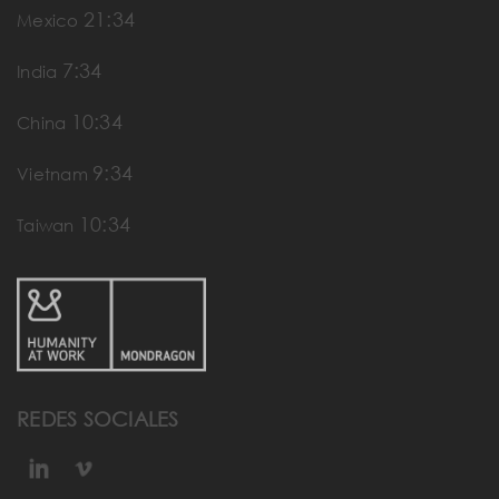
21:34
Mexico
7:34
India
10:34
China
9:34
Vietnam
10:34
Taiwan
REDES SOCIALES