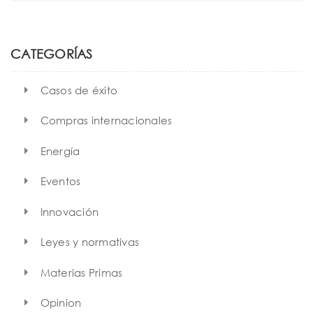
t
a
r
i
c
h
o
CATEGORÍAS
n
Casos de éxito
Compras internacionales
Energía
Eventos
Innovación
Leyes y normativas
Materias Primas
Opinion