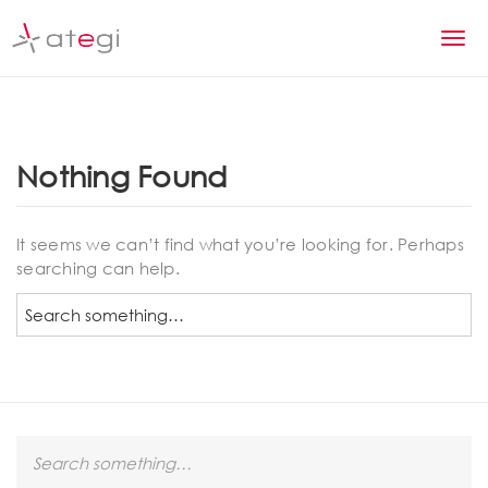
S
k
T
i
p
o
t
g
o
m
g
Nothing Found
a
l
i
n
e
It seems we can’t find what you’re looking for. Perhaps
c
searching can help.
n
o
n
S
a
t
e
v
e
a
n
r
i
t
c
g
h
S
a
e