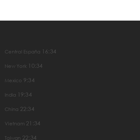
16:34
Central España
10:34
New York
9:34
Mexico
19:34
India
22:34
China
21:34
Vietnam
22:34
Taiwan