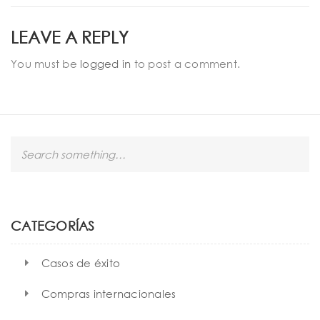
LEAVE A REPLY
You must be
logged in
to post a comment.
S
e
a
r
c
h
CATEGORÍAS
Casos de éxito
Compras internacionales