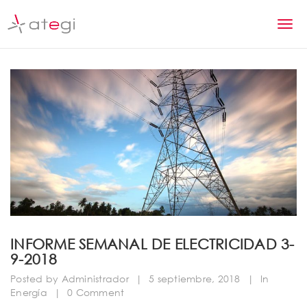
S
k
T
i
p
o
t
g
o
m
g
a
l
i
n
e
c
n
o
n
a
t
v
e
n
i
INFORME SEMANAL DE ELECTRICIDAD 3-
t
9-2018
g
Posted by
Administrador
|
5 septiembre, 2018
|
In
a
Energía
|
0 Comment