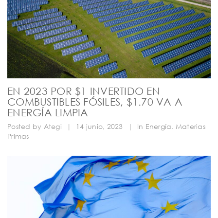
EN 2023 POR $1 INVERTIDO EN
COMBUSTIBLES FÓSILES, $1.70 VA A
ENERGÍA LIMPIA
Posted by
Ategi
|
14 junio, 2023
|
In
Energía
,
Materias
Primas