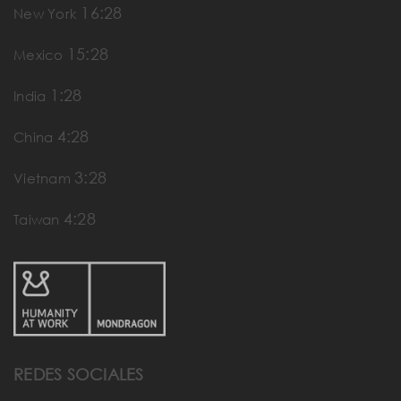
16:28
New York
15:28
Mexico
1:28
India
4:28
China
3:28
Vietnam
4:28
Taiwan
REDES SOCIALES