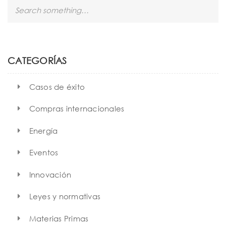
S
e
a
r
c
h
CATEGORÍAS
Casos de éxito
Compras internacionales
Energía
Eventos
Innovación
Leyes y normativas
Materias Primas