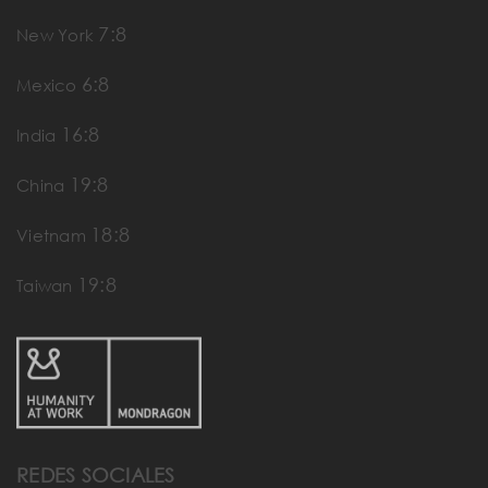
7:8
New York
6:8
Mexico
16:8
India
19:8
China
18:8
Vietnam
19:8
Taiwan
REDES SOCIALES