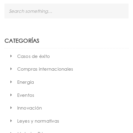
t
S
i
e
a
o
r
n
c
h
CATEGORÍAS
Casos de éxito
Compras internacionales
Energía
Eventos
Innovación
Leyes y normativas