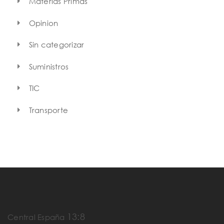
Materias Primas
Opinion
Sin categorizar
Suministros
TIC
Transporte
13:8
Central España