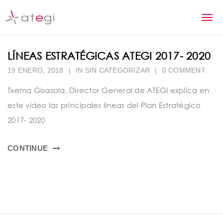
S
k
T
i
p
o
t
LÍNEAS ESTRATÉGICAS ATEGI 2017- 2020
g
o
m
19 ENERO, 2018
|
IN
SIN CATEGORIZAR
|
0 COMMENT
g
a
l
Txema Gisasola, Director General de ATEGI explica en
i
n
este vídeo las principales líneas del Plan Estratégico
e
c
2017- 2020
n
o
n
a
t
CONTINUE
v
e
n
i
t
g
a