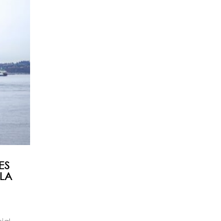
ES
LA
ial,