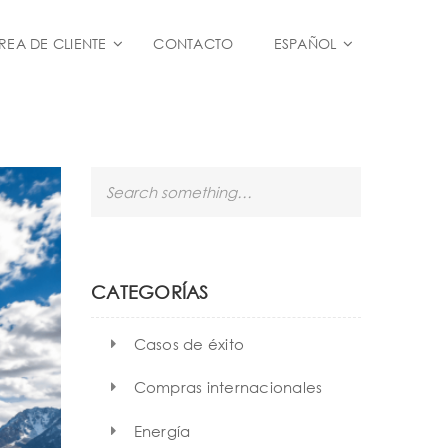
REA DE CLIENTE
CONTACTO
ESPAÑOL
S
e
a
r
c
h
CATEGORÍAS
Casos de éxito
Compras internacionales
Energía