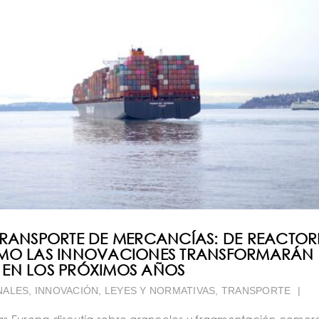
TRANSPORTE DE MERCANCÍAS: DE REACTOR
ÓMO LAS INNOVACIONES TRANSFORMARÁN 
 EN LOS PRÓXIMOS AÑOS
NALES
,
INNOVACIÓN
,
LEYES Y NORMATIVAS
,
TRANSPORTE
|
ras Europa discutía sobre aranceles y fragmentación comerc