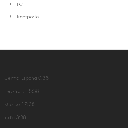
TIC
Transporte
0:38
Central España
18:38
New York
17:38
Mexico
3:38
India