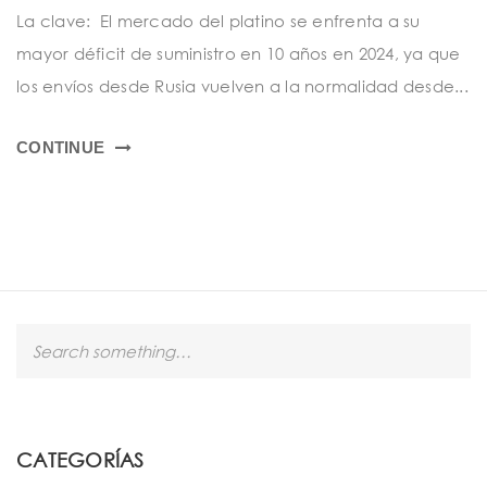
t
La clave: El mercado del platino se enfrenta a su
i
mayor déficit de suministro en 10 años en 2024, ya que
o
los envíos desde Rusia vuelven a la normalidad desde...
n
CONTINUE
S
e
a
r
c
h
CATEGORÍAS