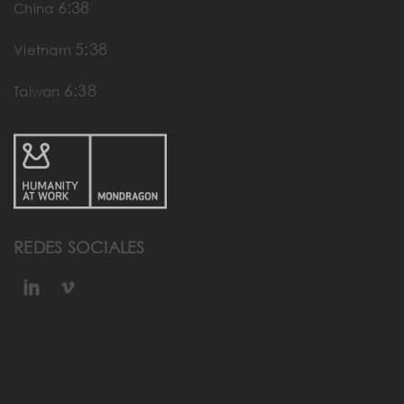
6:38
China
5:38
Vietnam
6:38
Taiwan
REDES SOCIALES