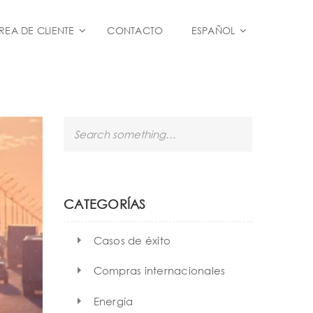
REA DE CLIENTE
CONTACTO
ESPAÑOL
S
e
a
r
c
h
CATEGORÍAS
Casos de éxito
Compras internacionales
Energía