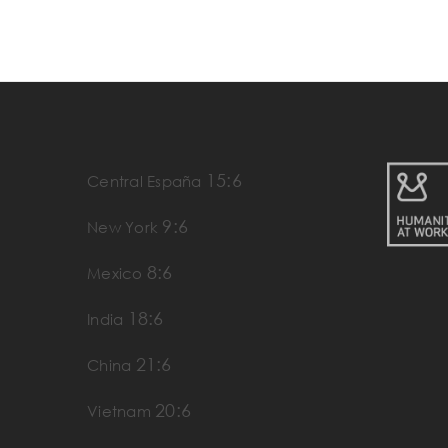
15:6
Central España
9:6
New York
8:6
Mexico
18:6
India
21:6
China
20:6
Vietnam