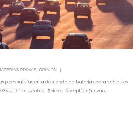
MATERIAS PRIMAS
,
OPINION
|
as para satisfacer la demanda de baterías para vehículos
35 #lithium #cobalt #nickel #graphite (se van...