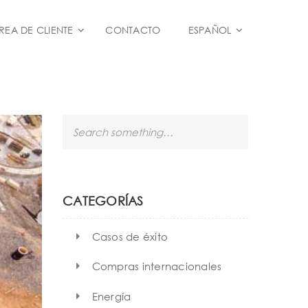
REA DE CLIENTE
CONTACTO
ESPAÑOL
S
e
a
r
c
h
CATEGORÍAS
Casos de éxito
Compras internacionales
Energía