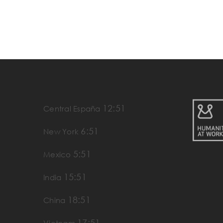
12:51
Central España
6:51
New York
5:51
Mexico
15:51
India
18:51
China
17:51