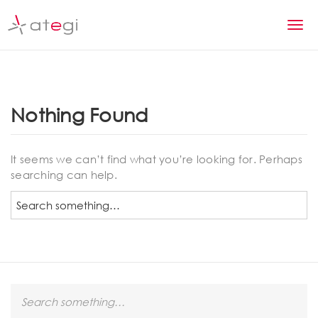
S
k
T
i
p
o
t
g
o
m
g
Nothing Found
a
l
i
n
e
It seems we can’t find what you’re looking for. Perhaps
c
searching can help.
n
o
n
S
a
t
e
v
e
a
n
r
i
t
c
g
h
S
a
e