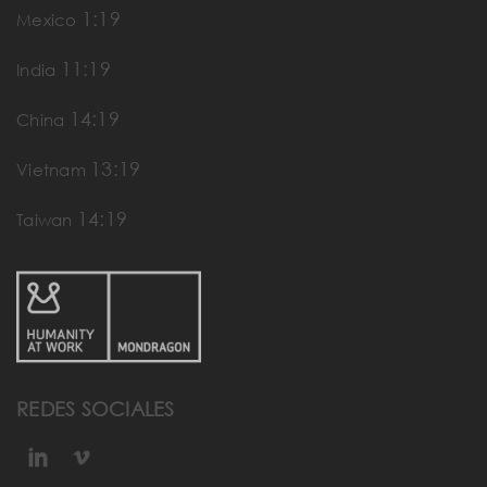
1:19
Mexico
11:19
India
14:19
China
13:19
Vietnam
14:19
Taiwan
REDES SOCIALES