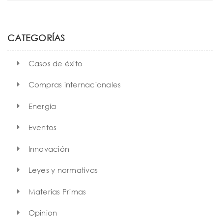
t
a
r
i
c
h
o
CATEGORÍAS
n
Casos de éxito
Compras internacionales
Energía
Eventos
Innovación
Leyes y normativas
Materias Primas
Opinion