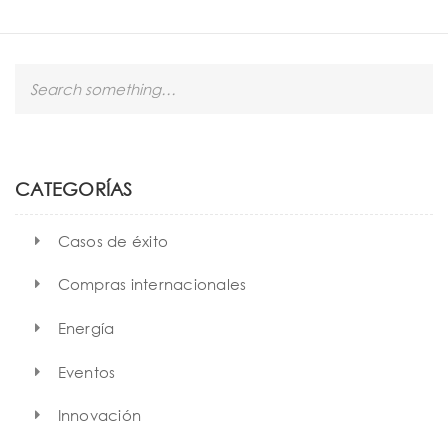
t
i
o
S
e
n
a
r
c
h
CATEGORÍAS
Casos de éxito
Compras internacionales
Energía
Eventos
Innovación