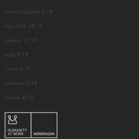
0:19
Central España
18:19
New York
17:19
Mexico
3:19
India
6:19
China
5:19
Vietnam
6:19
Taiwan