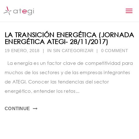
S
k
T
i
p
o
t
LA TRANSICIÓN ENERGÉTICA (JORNADA
g
o
ENERGÉTICA ATEGI- 28/11/2017)
m
g
a
19 ENERO, 2018
|
IN
SIN CATEGORIZAR
|
0 COMMENT
l
i
La energía es un factor clave de competitividad para
n
e
c
muchos de los sectores y de las empresas integrantes
n
o
de ATEGI. Conocer las tendencias del sector
n
a
energético, entender los retos...
t
v
e
n
CONTINUE
i
t
g
a