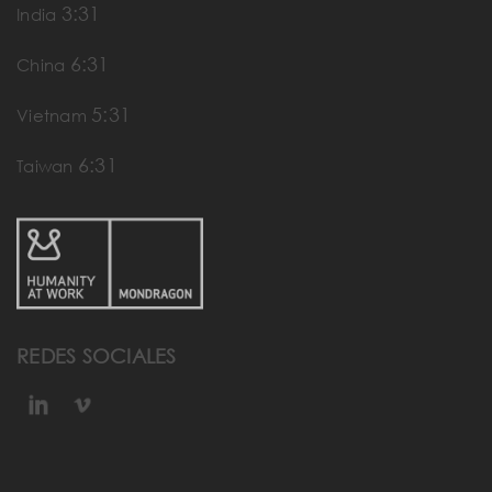
3:31
India
6:31
China
5:31
Vietnam
6:31
Taiwan
REDES SOCIALES