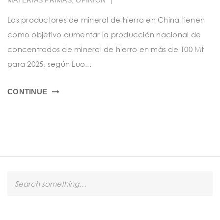
t
i
Los productores de mineral de hierro en China tienen
como objetivo aumentar la producción nacional de
o
concentrados de mineral de hierro en más de 100 Mt
n
para 2025, según Luo...
CONTINUE
S
e
a
r
c