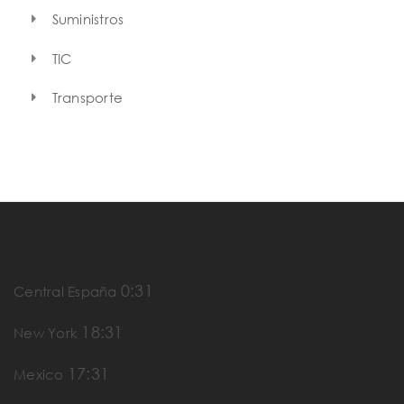
Suministros
TIC
Transporte
0:31
Central España
18:31
New York
17:31
Mexico