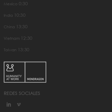
0:30
Mexico
10:30
India
13:30
China
12:30
Vietnam
13:30
Taiwan
REDES SOCIALES