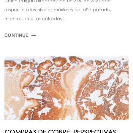
China caigan alrededor de un 27% en 2021 con
t
respecto a los niveles máximos del año pasado,
i
mientras que las entradas...
o
n
CONTINUE
COMPRAS DE COBRE, PERSPECTIVAS