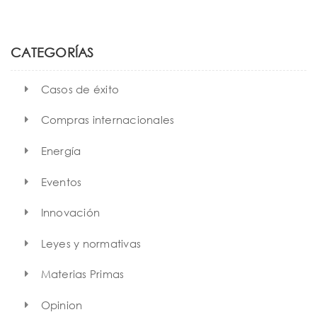
a
r
c
h
CATEGORÍAS
Casos de éxito
Compras internacionales
Energía
Eventos
Innovación
Leyes y normativas
Materias Primas
Opinion