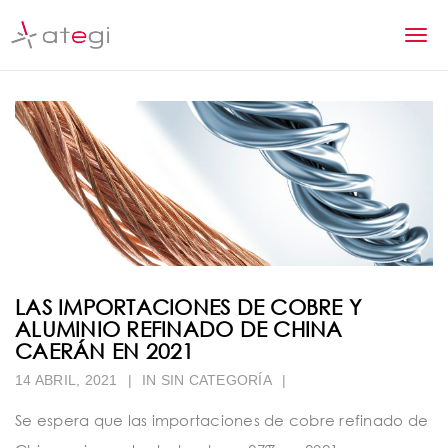
S
k
T
i
p
o
t
g
o
m
g
a
l
i
n
e
c
n
o
n
a
t
LAS IMPORTACIONES DE COBRE Y
v
e
ALUMINIO REFINADO DE CHINA
n
CAERÁN EN 2021
i
t
14 ABRIL, 2021
|
IN SIN CATEGORÍA
|
g
a
Se espera que las importaciones de cobre refinado de