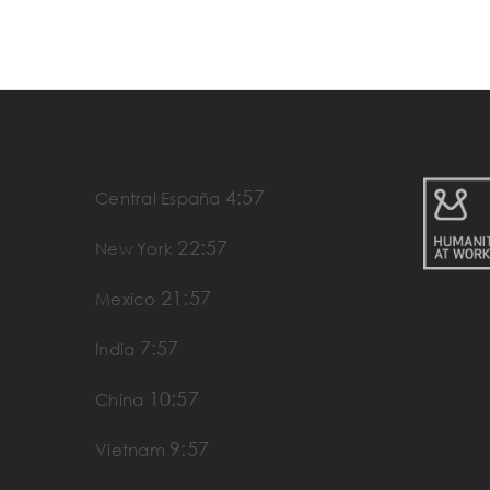
4:57
Central España
22:57
New York
21:57
Mexico
7:57
India
10:57
China
9:57
Vietnam