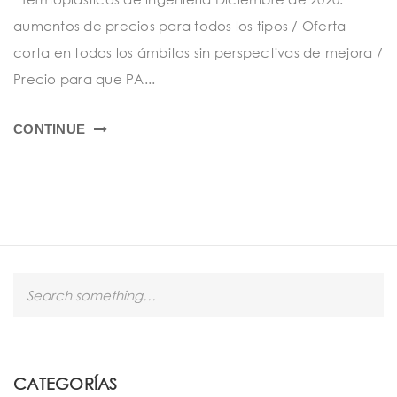
t
aumentos de precios para todos los tipos / Oferta
i
corta en todos los ámbitos sin perspectivas de mejora /
o
Precio para que PA...
n
CONTINUE
S
e
a
r
c
h
CATEGORÍAS