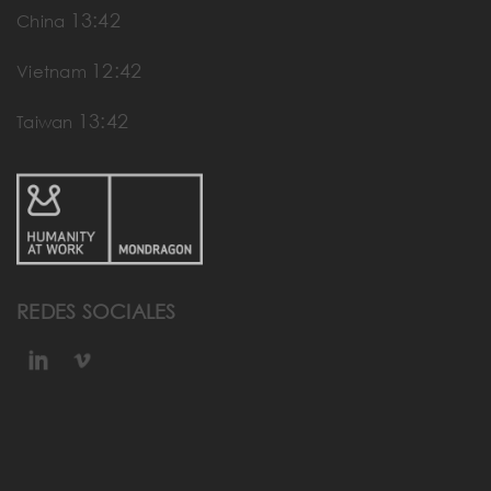
13:42
China
12:42
Vietnam
13:42
Taiwan
REDES SOCIALES