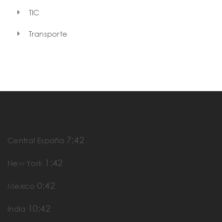
TIC
Transporte
7:42
Central España
1:42
New York
0:42
Mexico
10:42
India