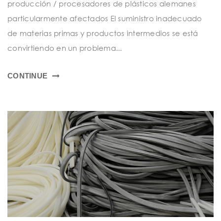
t
producción / procesadores de plásticos alemanes
particularmente afectados ​​​​​​​El suministro inadecuado
i
de materias primas y productos intermedios se está
o
convirtiendo en un problema...
n
CONTINUE