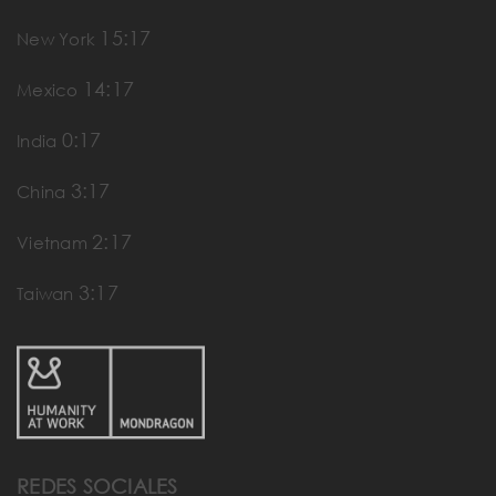
15:17
New York
14:17
Mexico
0:17
India
3:17
China
2:17
Vietnam
3:17
Taiwan
REDES SOCIALES