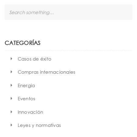
S
e
a
r
c
h
CATEGORÍAS
Casos de éxito
Compras internacionales
Energía
Eventos
Innovación
Leyes y normativas