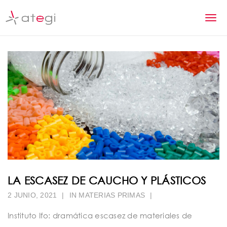
S
k
T
i
p
o
t
g
o
m
g
a
l
i
n
e
c
n
o
n
a
t
v
e
n
i
LA ESCASEZ DE CAUCHO Y PLÁSTICOS
t
g
2 JUNIO, 2021
|
IN
MATERIAS PRIMAS
|
a
Instituto Ifo: dramática escasez de materiales de