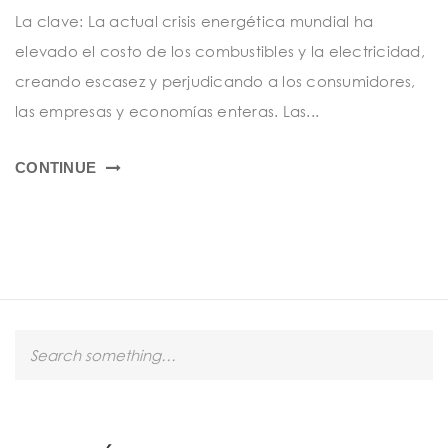
t
La clave: La actual crisis energética mundial ha
i
elevado el costo de los combustibles y la electricidad,
o
creando escasez y perjudicando a los consumidores,
n
las empresas y economías enteras. Las...
CONTINUE
S
e
a
r
c