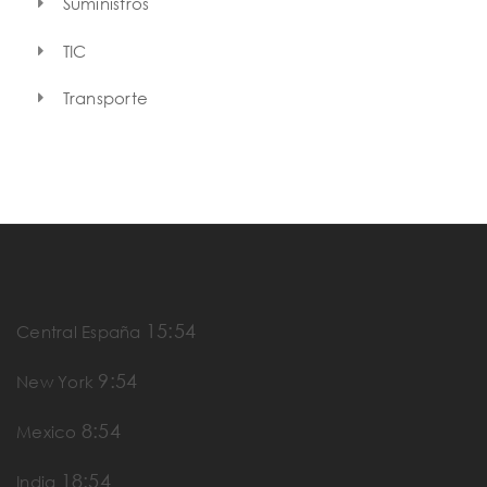
Suministros
TIC
Transporte
15:54
Central España
9:54
New York
8:54
Mexico
18:54
India