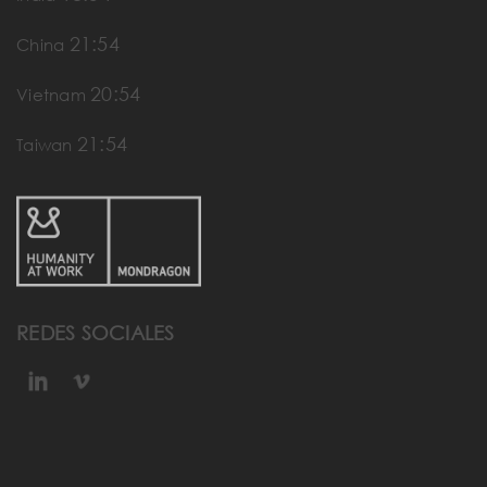
21:54
China
20:54
Vietnam
21:54
Taiwan
REDES SOCIALES