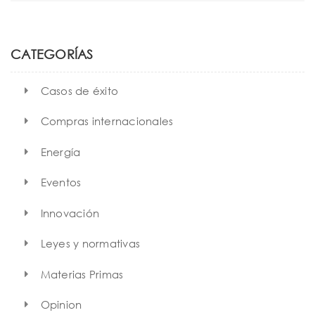
t
a
r
i
c
h
o
CATEGORÍAS
n
Casos de éxito
Compras internacionales
Energía
Eventos
Innovación
Leyes y normativas
Materias Primas
Opinion