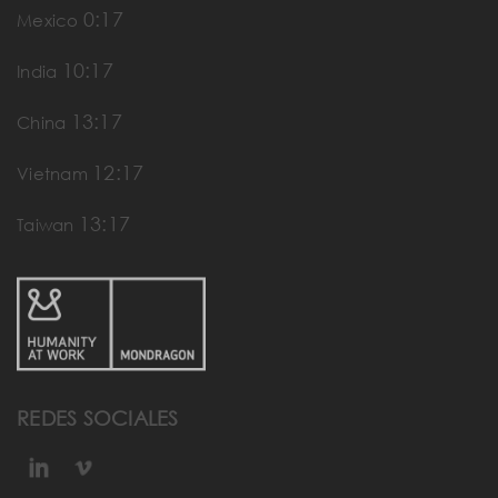
0:17
Mexico
10:17
India
13:17
China
12:17
Vietnam
13:17
Taiwan
REDES SOCIALES