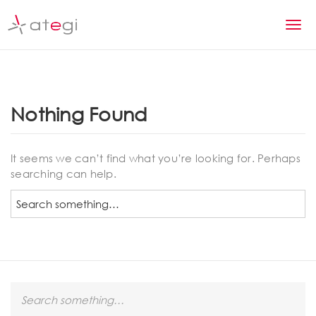
S
k
T
i
p
o
t
g
o
m
g
Nothing Found
a
l
i
n
e
It seems we can’t find what you’re looking for. Perhaps
c
searching can help.
n
o
n
S
a
t
e
v
e
a
n
r
i
t
c
g
h
S
a
e